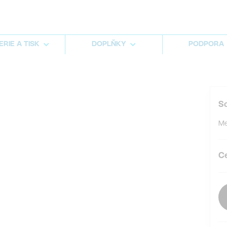
RIE A TISK
DOPLŇKY
PODPORA
S
Me
C