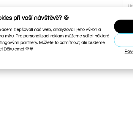
Up
ies při vaší návštěvě? 🍪
asem zlepšovali náš web, analyzovali jeho výkon a
Li
na míru. Pro personalizaci reklam můžeme sdílet některé
tingovými partnery. Můžete to odmítnout, ale budeme
e! Děkujeme! 💚💙
Pov
it?