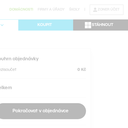
DOMÁCNOSTI
FIRMY A ÚŘADY
ŠKOLY
|
ZONER ÚČET
STÁHNOUT
KOUPIT
ouhrn objednávky
zisoučet
0 Kč
elkem
Pokračovat v objednávce