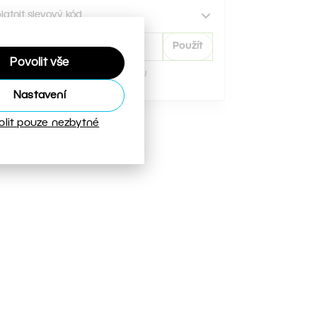
latnit slevový kód
Použít
Povolit vše
mit 1 slevový kód na objednávku
Nastavení
olit pouze nezbytné