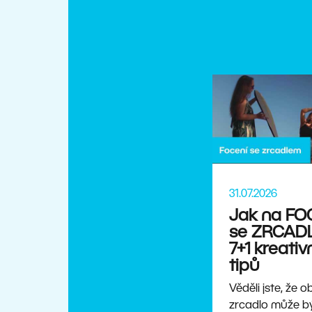
31.07.2026
Jak na FO
se ZRCADL
7+1 kreativ
tipů
Věděli jste, že 
zrcadlo může b