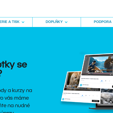
RIE A TISK
DOPLŇKY
PODPORA
otky se
?
vody a kurzy na
pro vás máme
te na nudné