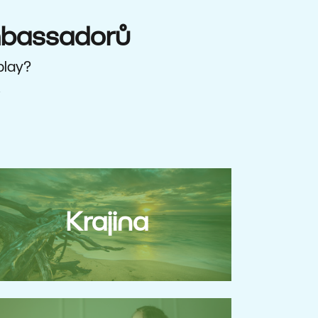
mbassadorů
splay?
.
Krajina