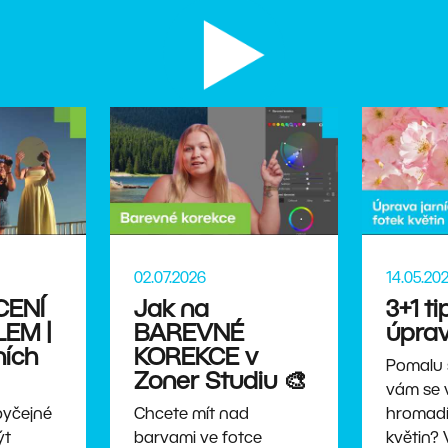
02.07.2026
14.05.20
CENÍ
Jak na
3+1 ti
EM |
BAREVNÉ
úprav
ních
KOREKCE v
Pomalu s
Zoner Studiu 🎨
vám se v
obyčejné
Chcete mít nad
hromadí 
ýt
barvami ve fotce
květin? 