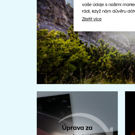
vaše údaje s našimi marke
Hloubka ostr
rádi, když nám důvěru dát
Zjistit více
Úprava za