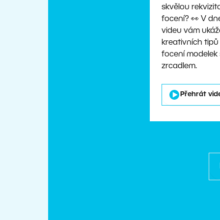
skvělou rekvizit
focení? 👀 V d
videu vám ukáž
kreativních tipů
focení modelek
zrcadlem.
Přehrát vid