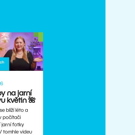
26
py na jarní
u květin 🌺
e blíží léto a
 počítači
jarní fotky
V tomhle videu