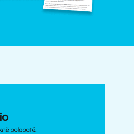
io
ěkně polopatě.