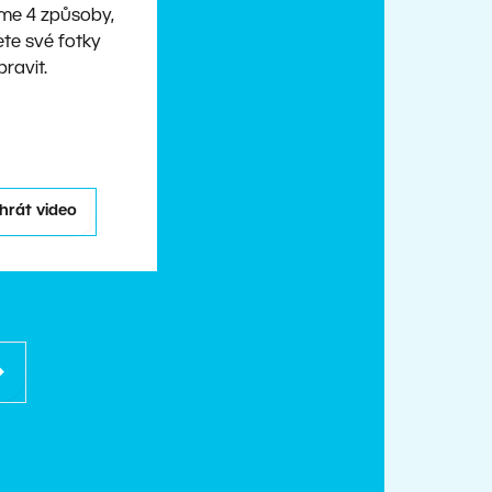
eme 4 způsoby,
te své fotky
pravit.
hrát video