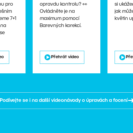
ou pro
opravdu kontrolu? 👀
si ukáž
nešním
Ovládněte je na
jak může
eme 7+1
maximum pomocí
květin u
 na
Barevných korekcí.
 se
eo
Přehrát video
Pře
Podívejte se i na další videonávody o úpravách a focení