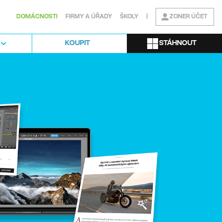
DOMÁCNOSTI
FIRMY A ÚŘADY
ŠKOLY
|
ZONER ÚČET
STÁHNOUT
KOUPIT