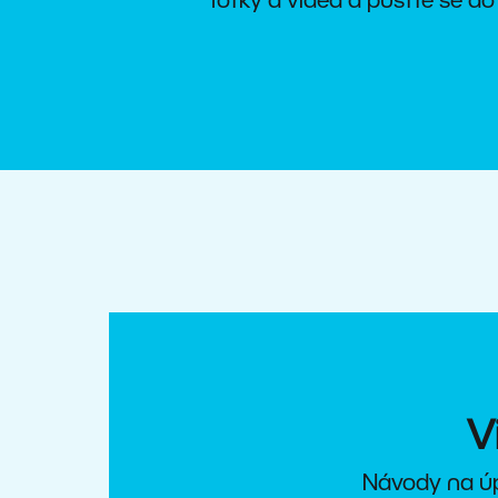
fotky a videa a pustťe se do
V
Návody na úpr