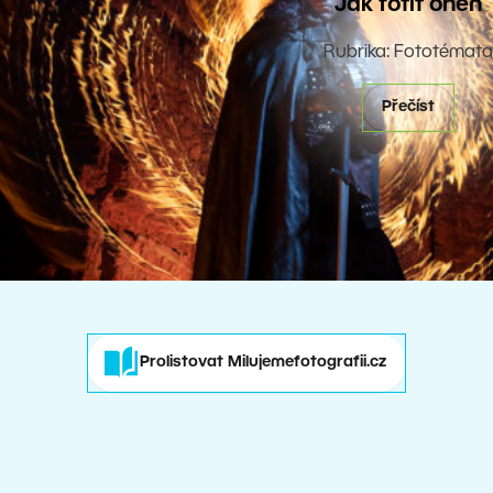
Jak fotit oheň
Rubrika: Fototémata
Přečíst
Prolistovat Milujemefotografii.cz