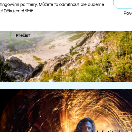
tingovými partnery. Můžete to odmítnout, ale budeme
osti v krajinářské fotografii
e! Děkujeme! 💚💙
Pov
Rubrika: Fototémata
Přečíst