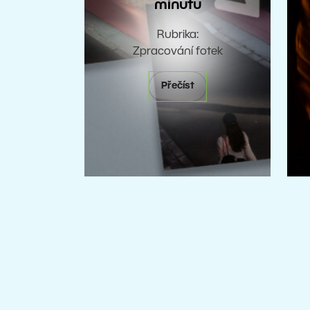
minutu
Rubrika:
Zpracování fotek
Přečíst