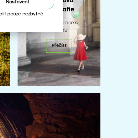
Černobílá
Nastavení
fotografie
olit pouze nezbytné
Rubrika: Práce s
barvou
Přečíst