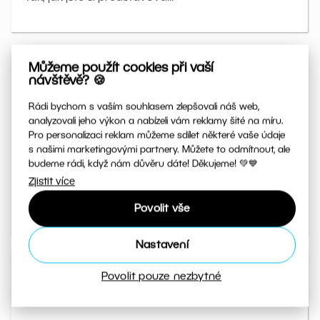
Můžeme použít cookies při vaší
návštěvě? 🍪
Rádi bychom s vaším souhlasem zlepšovali náš web,
analyzovali jeho výkon a nabízeli vám reklamy šité na míru.
Pro personalizaci reklam můžeme sdílet některé vaše údaje
Zvládnete úpravy krok za krokem
s našimi marketingovými partnery. Můžete to odmítnout, ale
budeme rádi, když nám důvěru dáte! Děkujeme! 💚💙
Kniha vás provede konkrétními úpravami přímo
Zjistit více
v Zoner Studiu. Od základních korekcí po pokročilé
retuše i využití AI.
Povolit vše
Nastavení
Povolit pouze nezbytné