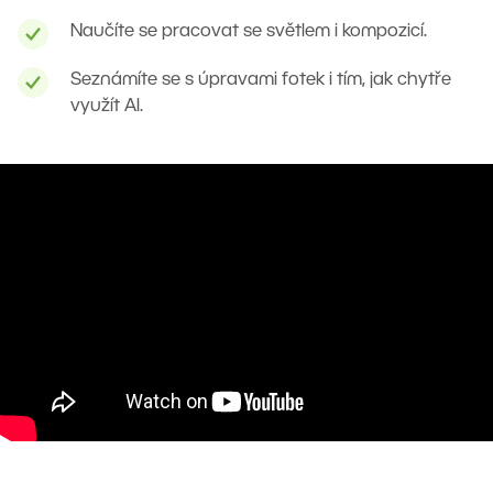
Naučíte se pracovat se světlem i kompozicí.
Seznámíte se s úpravami fotek i tím, jak chytře
využít AI.