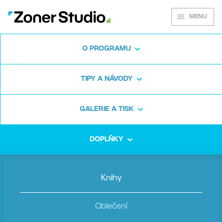
MENU
O PROGRAMU
Naučte se dělat
TIPY A NÁVODY
skvělé fotky
GALERIE A TISK
Tato kniha vás uvede do světa fotografie
DOPLŇKY
a bude s vámi na každém kroku. Objevte 200+
stran tipů, návodů a inspirace. Jen za 499 Kč.
Knihy
Koupit knihu
Oblečení