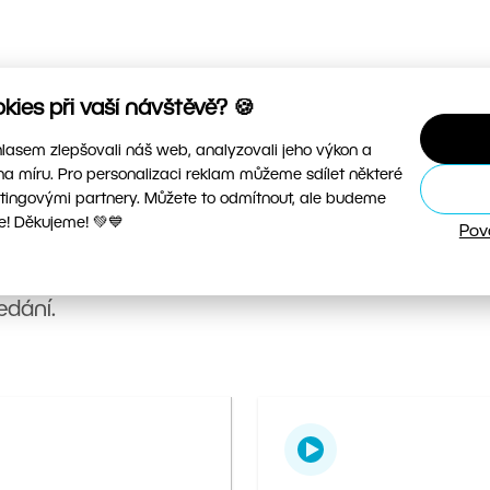
ies při vaší návštěvě? 🍪
asem zlepšovali náš web, analyzovali jeho výkon a
na míru. Pro personalizaci reklam můžeme sdílet některé
tingovými partnery. Můžete to odmítnout, ale budeme
e! Děkujeme! 💚💙
Pov
vé návody, videa i hotové presety, abyste mohli
edání.