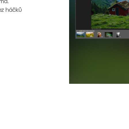
rma.
Bez háčků