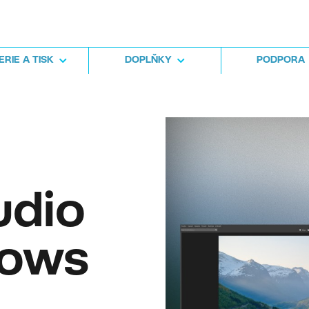
RIE A TISK
DOPLŇKY
PODPORA
udio
dows