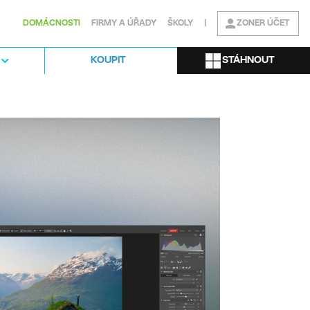
DOMÁCNOSTI
FIRMY A ÚŘADY
ŠKOLY
|
ZONER ÚČET
STÁHNOUT
KOUPIT