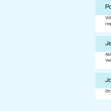
Po
Vůb
ne
J
Ak
Ve
Ja
Sta