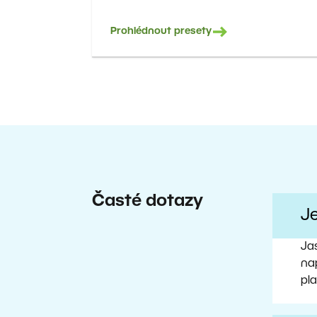
Prohlédnout presety
Časté dotazy
J
Ja
nap
pl