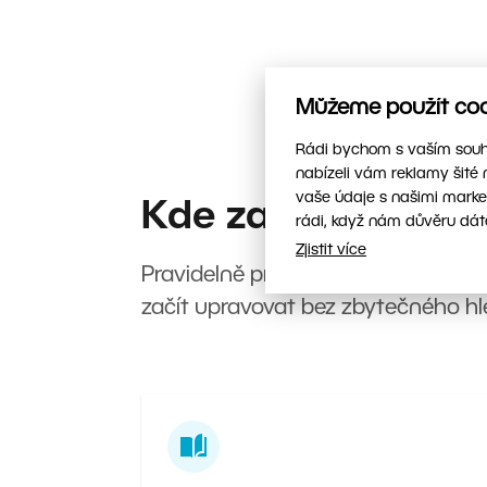
Můžeme použít cook
Rádi bychom s vaším souhl
nabízeli vám reklamy šité 
vaše údaje s našimi marke
Kde začít?
rádi, když nám důvěru dát
Zjistit více
Pravidelně pro vás připravujeme no
začít upravovat bez zbytečného hl