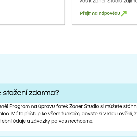
vás k Zoner Studiu zajímá
Přejít na nápovědu
e stažení zdarma?
sně! Program na úpravu fotek Zoner Studio si můžete stáhno
lno. Máte přístup ke všem funkcím, abyste si v klidu ověřili
atební údaje a závazky po vás nechceme.