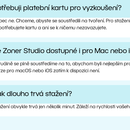
třebuji platební kartu pro vyzkoušení?
ec ne. Chceme, abyste se soustředili na tvoření. Pro stažen
potřebujete kartu a ani se k ničemu nezavazujete.
e Zoner Studio dostupné i pro Mac nebo 
tuálně se plně soustředíme na to, abychom byli nejlepším 
rze pro macOS nebo iOS zatím k dispozici není.
k dlouho trvá stažení?
žení obvykle trvá jen několik minut. Záleží na rychlosti vaše