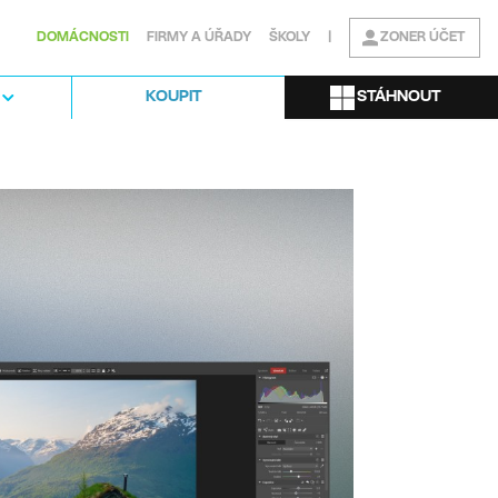
DOMÁCNOSTI
FIRMY A ÚŘADY
ŠKOLY
|
ZONER ÚČET
STÁHNOUT
KOUPIT