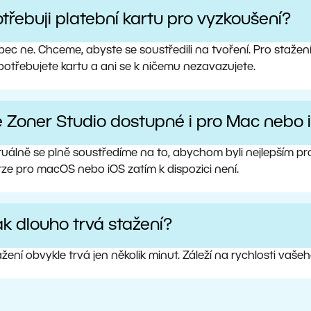
třebuji platební kartu pro vyzkoušení?
ec ne. Chceme, abyste se soustředili na tvoření. Pro stažen
potřebujete kartu a ani se k ničemu nezavazujete.
e Zoner Studio dostupné i pro Mac nebo 
tuálně se plně soustředíme na to, abychom byli nejlepším 
rze pro macOS nebo iOS zatím k dispozici není.
k dlouho trvá stažení?
žení obvykle trvá jen několik minut. Záleží na rychlosti vaše