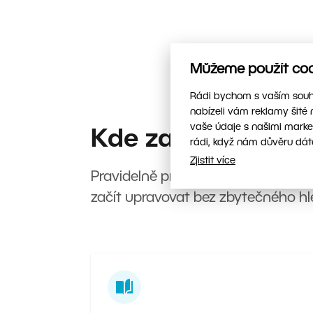
Můžeme použít cook
Rádi bychom s vaším souhl
nabízeli vám reklamy šité 
vaše údaje s našimi marke
Kde začít?
rádi, když nám důvěru dát
Zjistit více
Pravidelně pro vás připravujeme no
začít upravovat bez zbytečného hl