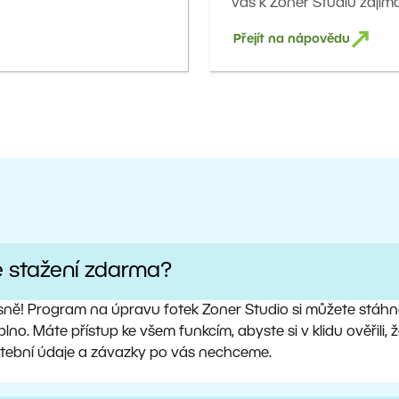
vás k Zoner Studiu zajímá
Přejít na nápovědu
e stažení zdarma?
sně! Program na úpravu fotek Zoner Studio si můžete stáhno
lno. Máte přístup ke všem funkcím, abyste si v klidu ověřili
atební údaje a závazky po vás nechceme.