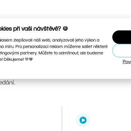
ies při vaší návštěvě? 🍪
asem zlepšovali náš web, analyzovali jeho výkon a
na míru. Pro personalizaci reklam můžeme sdílet některé
tingovými partnery. Můžete to odmítnout, ale budeme
e! Děkujeme! 💚💙
Pov
vé návody, videa i hotové presety, abyste mohli
edání.