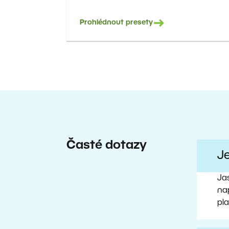
Prohlédnout presety
Časté dotazy
J
Ja
nap
pl