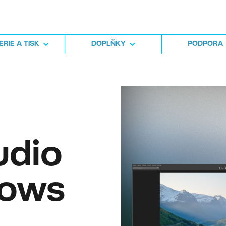
RIE A TISK
DOPLŇKY
PODPORA
udio
dows