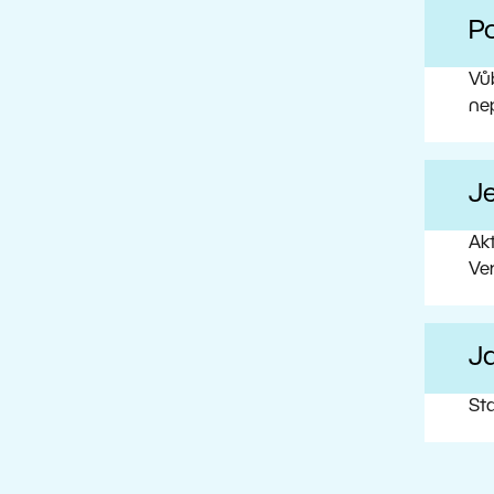
Po
Vůb
ne
J
Ak
Ve
Ja
Sta