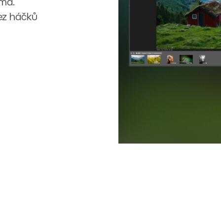
rma.
Bez háčků