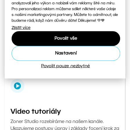
analyzovali jeho výkon a nabízeli vám reklamy šité na míru.
Pro personalizaci reklam můžeme sdílet některé vaše údaje
s našimi marketingovými partnery. Můžete to odmítnout, ale
Magazín Milujeme fotografii
budeme rádi, když nám důvěru dáte! Děkujeme! 💚💙
Zjistit více
Váš denní zdroj inspirace a tipů. Od tajných triků
při focení až po návody, jak v editoru upravit ty
Povolit vše
nejlepší fotky.
Nastavení
Přejít do magazínu
Povolit pouze nezbytné
Video tutoriály
Zoner Studio rozebíráme na našem kanále.
Ukazujeme postupy úprav i základy focení krok za