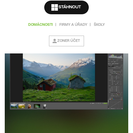
STÁHNOUT
DOMÁCNOSTI
|
FIRMY A ÚŘADY
|
ŠKOLY
ZONER ÚČET