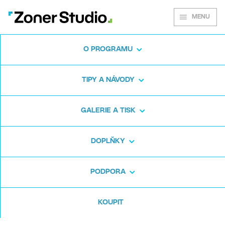
MENU
O PROGRAMU
Zoner Studio pro
TIPY A NÁVODY
Windows
GALERIE A TISK
Stáhněte si program na fotky zdarma. Zoner
DOPLŇKY
Studio je na 7 dní zdarma. Bez háčků a bez
zadávání karty.
PODPORA
Stáhnout zdarma
KOUPIT