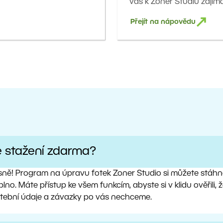
vás k Zoner Studiu zajímá
Přejít na nápovědu
e stažení zdarma?
sně! Program na úpravu fotek Zoner Studio si můžete stáhno
lno. Máte přístup ke všem funkcím, abyste si v klidu ověřili
atební údaje a závazky po vás nechceme.