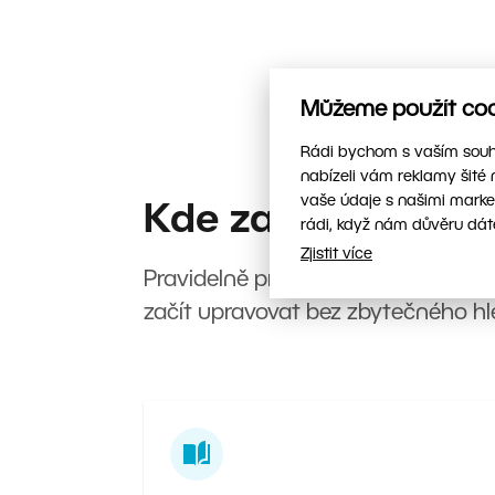
Můžeme použít cook
Rádi bychom s vaším souhl
nabízeli vám reklamy šité 
vaše údaje s našimi marke
Kde začít?
rádi, když nám důvěru dát
Zjistit více
Pravidelně pro vás připravujeme no
začít upravovat bez zbytečného hl