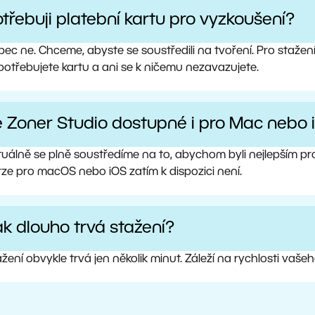
třebuji platební kartu pro vyzkoušení?
ec ne. Chceme, abyste se soustředili na tvoření. Pro stažen
potřebujete kartu a ani se k ničemu nezavazujete.
e Zoner Studio dostupné i pro Mac nebo 
tuálně se plně soustředíme na to, abychom byli nejlepším 
rze pro macOS nebo iOS zatím k dispozici není.
k dlouho trvá stažení?
žení obvykle trvá jen několik minut. Záleží na rychlosti vaše