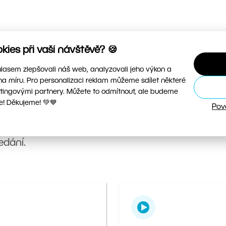
ies při vaší návštěvě? 🍪
asem zlepšovali náš web, analyzovali jeho výkon a
na míru. Pro personalizaci reklam můžeme sdílet některé
tingovými partnery. Můžete to odmítnout, ale budeme
e! Děkujeme! 💚💙
Pov
vé návody, videa i hotové presety, abyste mohli
edání.