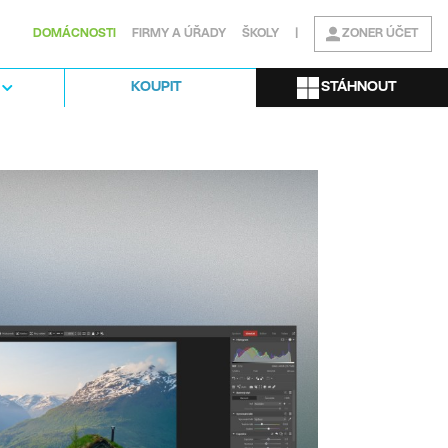
DOMÁCNOSTI
FIRMY A ÚŘADY
ŠKOLY
|
ZONER ÚČET
STÁHNOUT
KOUPIT