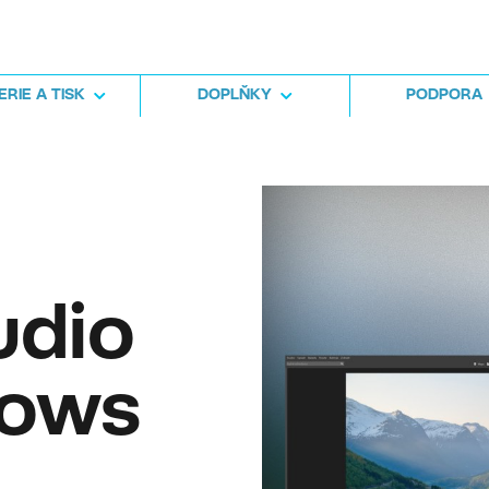
RIE A TISK
DOPLŇKY
PODPORA
udio
dows