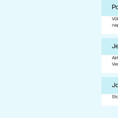
Po
Vůb
ne
J
Ak
Ve
Ja
Sta