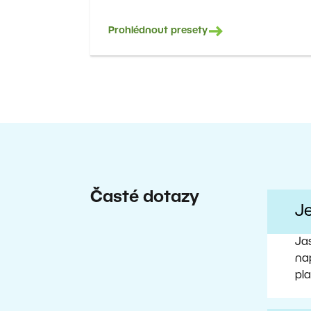
Prohlédnout presety
Časté dotazy
J
Ja
nap
pl