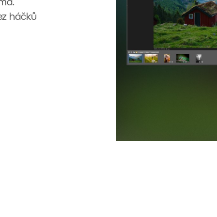
rma.
Bez háčků