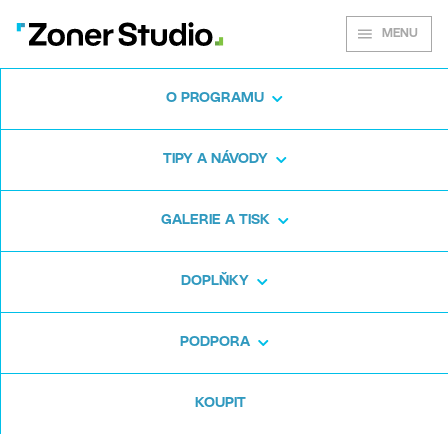
MENU
O PROGRAMU
Zoner Studio pro
TIPY A NÁVODY
Windows
GALERIE A TISK
Stáhněte si program na fotky zdarma. Zoner
DOPLŇKY
Studio je na 7 dní zdarma. Bez háčků a bez
zadávání karty.
PODPORA
Stáhnout zdarma
KOUPIT