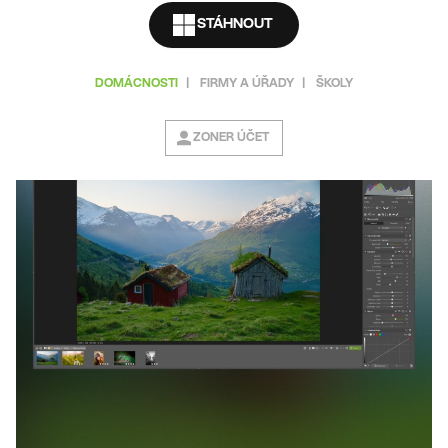
STÁHNOUT
DOMÁCNOSTI
|
FIRMY A ÚŘADY
|
ŠKOLY
ZONER ÚČET