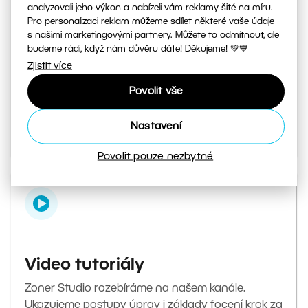
analyzovali jeho výkon a nabízeli vám reklamy šité na míru.
Pro personalizaci reklam můžeme sdílet některé vaše údaje
s našimi marketingovými partnery. Můžete to odmítnout, ale
Magazín Milujeme fotografii
budeme rádi, když nám důvěru dáte! Děkujeme! 💚💙
Zjistit více
Váš denní zdroj inspirace a tipů. Od tajných triků
při focení až po návody, jak v editoru upravit ty
Povolit vše
nejlepší fotky.
Nastavení
Přejít do magazínu
Povolit pouze nezbytné
Video tutoriály
Zoner Studio rozebíráme na našem kanále.
Ukazujeme postupy úprav i základy focení krok za