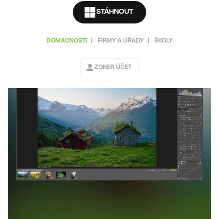
STÁHNOUT
DOMÁCNOSTI
|
FIRMY A ÚŘADY
|
ŠKOLY
ZONER ÚČET