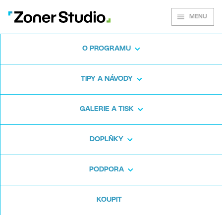
MENU
O PROGRAMU
Zoner Studio pro
TIPY A NÁVODY
Windows
GALERIE A TISK
Stáhněte si program na fotky zdarma. Zoner
DOPLŇKY
Studio je na 7 dní zdarma. Bez háčků a bez
zadávání karty.
PODPORA
Stáhnout zdarma
KOUPIT