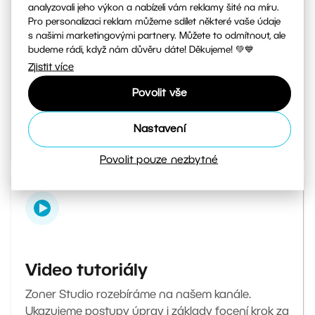
analyzovali jeho výkon a nabízeli vám reklamy šité na míru.
Pro personalizaci reklam můžeme sdílet některé vaše údaje
s našimi marketingovými partnery. Můžete to odmítnout, ale
Magazín Milujeme fotografii
budeme rádi, když nám důvěru dáte! Děkujeme! 💚💙
Zjistit více
Váš denní zdroj inspirace a tipů. Od tajných triků
při focení až po návody, jak v editoru upravit ty
Povolit vše
nejlepší fotky.
Nastavení
Přejít do magazínu
Povolit pouze nezbytné
Video tutoriály
Zoner Studio rozebíráme na našem kanále.
Ukazujeme postupy úprav i základy focení krok za