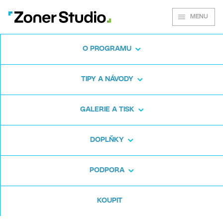
MENU
O PROGRAMU
Zoner Studio pro
TIPY A NÁVODY
Windows
GALERIE A TISK
Stáhněte si program na fotky zdarma. Zoner
DOPLŇKY
Studio je na 7 dní zdarma. Bez háčků a bez
zadávání karty.
PODPORA
Stáhnout zdarma
KOUPIT