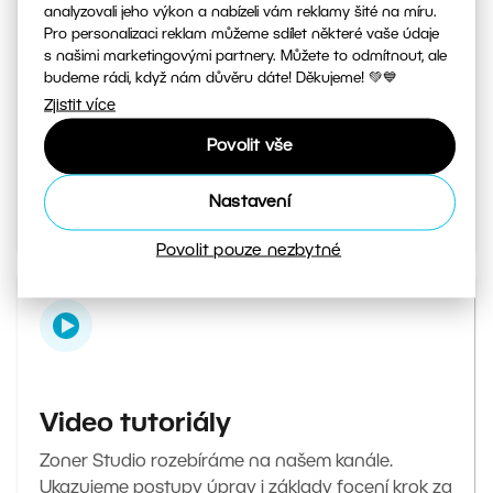
analyzovali jeho výkon a nabízeli vám reklamy šité na míru.
Pro personalizaci reklam můžeme sdílet některé vaše údaje
s našimi marketingovými partnery. Můžete to odmítnout, ale
Magazín Milujeme fotografii
budeme rádi, když nám důvěru dáte! Děkujeme! 💚💙
Zjistit více
Váš denní zdroj inspirace a tipů. Od tajných triků
při focení až po návody, jak v editoru upravit ty
Povolit vše
nejlepší fotky.
Nastavení
Přejít do magazínu
Povolit pouze nezbytné
Video tutoriály
Zoner Studio rozebíráme na našem kanále.
Ukazujeme postupy úprav i základy focení krok za