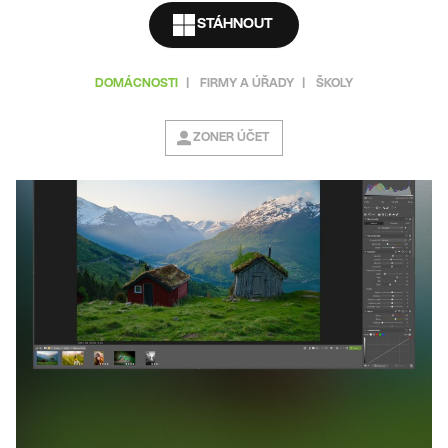
STÁHNOUT
DOMÁCNOSTI
|
FIRMY A ÚŘADY
|
ŠKOLY
ZONER ÚČET