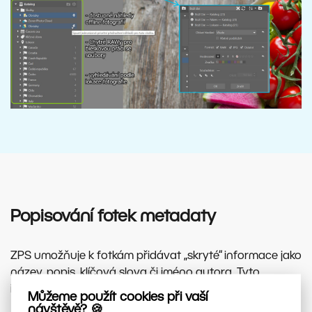
Popisování fotek metadaty
ZPS umožňuje k fotkám přidávat „skryté“ informace jako
název, popis, klíčová slova či jméno autora. Tyto
informace výrazně zvyšují dohledatelnost jakékoli fotky.
Můžeme použít cookies při vaší
návštěvě? 🍪