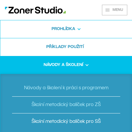
MENU
PROHLÍDKA
PŘÍKLADY POUŽITÍ
Školní metodiky pro
střední školy
NÁVODY A ŠKOLENÍ
Návody a školení k práci s programem
Pořiďte si nové Školní metodiky pro výuku
práce se Zoner Studiem na středních
Školní metodický balíček pro ZŠ
školách a odborných učilišť.
Školní metodický balíček pro SŠ
Pusťte z hlavy přípravu na hodiny