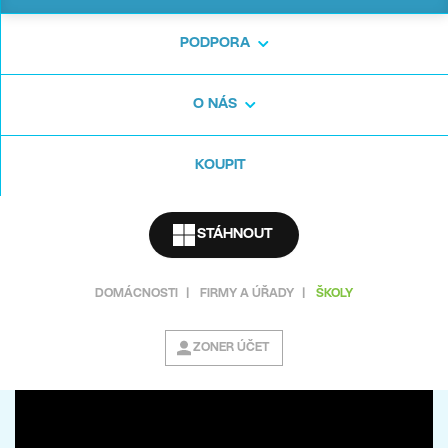
informatiky. Program a materiály jsme
totiž připravili za vás.
PODPORA
O NÁS
Objednat školní metodiky pro SŠ a odborná
učiliště
KOUPIT
STÁHNOUT
DOMÁCNOSTI
|
FIRMY A ÚŘADY
|
ŠKOLY
ZONER ÚČET