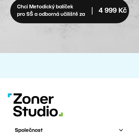
Chci Metodický balíček
4 999 Kč
pro SŠ a odborná učiliště za
Společnost