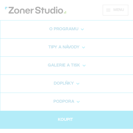
MENU
O PROGRAMU
1. Vybraný produkt
TIPY A NÁVODY
2. Doprava & platba
GALERIE A TISK
3. Shrnutí objednávky
DOPLŇKY
PODPORA
Vybrali jste si:
KOUPIT