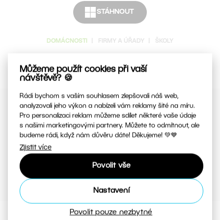
Cena
STÁHNOUT
DOMÁCNOSTI
|
FIRMY A ÚŘADY
|
ŠKOLY
ZONER ÚČET
Můžeme použít cookies při vaší
návštěvě? 🍪
Cena celkem
Rádi bychom s vaším souhlasem zlepšovali náš web,
analyzovali jeho výkon a nabízeli vám reklamy šité na míru.
Pro personalizaci reklam můžeme sdílet některé vaše údaje
s našimi marketingovými partnery. Můžete to odmítnout, ale
Vybrat dopravu a platbu
budeme rádi, když nám důvěru dáte! Děkujeme! 💚💙
Zjistit více
Povolit vše
Nastavení
Povolit pouze nezbytné