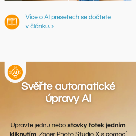
Více o AI presetech se dočtete
v článku.
›
Svěřte automatické
úpravy AI
Upravte jednu nebo
stovky fotek jedním
kliknutím
. Zoner Photo Studio X s pomocí