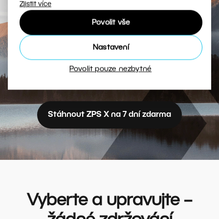
Zjistit více
Povolit vše
Stáhněte si Zoner Photo Studio X
Nastavení
ještě dnes.
Povolit pouze nezbytné
Stáhnout ZPS X na 7 dní zdarma
Vyberte a upravujte –