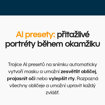
AI presety:
přitažlivé
portréty během okamžiku
Trojice AI presetů na snímku automaticky
vytvoří masku a umožní
zesvětlit obličej
,
projasnit oči
nebo
vylepšit rty
. Rozpozná
všechny obličeje a umožní upravit každý
zvlášť.