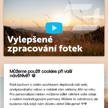
AI automatické úpravy
Můžeme použít cookies při vaší
návštěvě? 🍪
Rádi bychom s vaším souhlasem zlepšovali náš web,
analyzovali jeho výkon a nabízeli vám reklamy šité na míru.
Pro personalizaci reklam můžeme sdílet některé vaše údaje
Vyzkoušejte AI novinky
s našimi marketingovými partnery. Můžete to odmítnout, ale
budeme rádi, když nám důvěru dáte! Děkujeme! 💚💙
přímo na svých fotkách