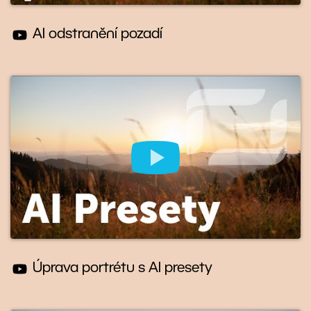
AI odstranění pozadí
Úprava portrétu s AI presety