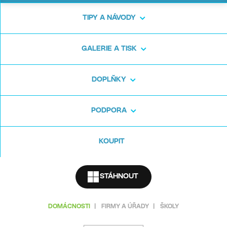
AI nástroje, které dávají smysl.
TIPY A NÁVODY
GALERIE A TISK
DOPLŇKY
PODPORA
KOUPIT
STÁHNOUT
DOMÁCNOSTI
|
FIRMY A ÚŘADY
|
ŠKOLY