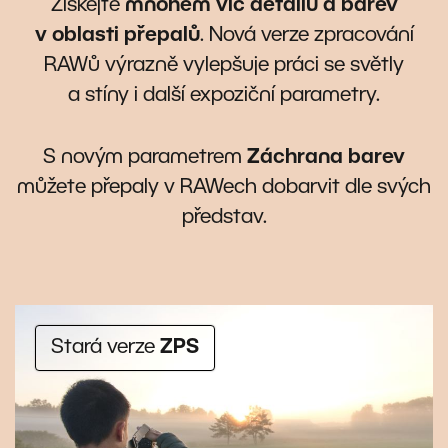
Získejte
mnohem víc detailů a barev
v oblasti přepalů
. Nová verze zpracování
RAWů výrazně vylepšuje práci se světly
a stíny i další expoziční parametry.
S novým parametrem
Záchrana barev
můžete přepaly v RAWech dobarvit dle svých
představ.
Stará verze
ZPS