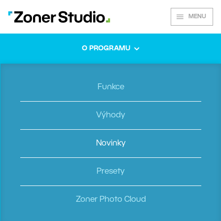
MENU
Podzimní aktualizace
2024
O PROGRAMU
Funkce
Úžasné fotky
Výhody
v rekordním čase:
Nechte AI pracovat
Novinky
za vás
Presety
Upravujte fotky s minimálním úsilím
Zoner Photo Cloud
a maximálním efektem. Přinášíme