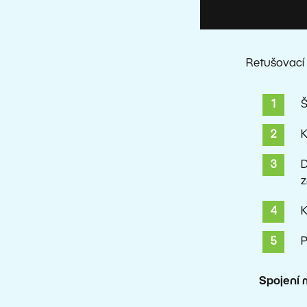
Retušovací 
Š
K
D
z
K
P
Spojení 