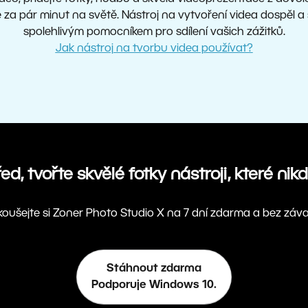
e za pár minut na světě. Nástroj na vytvoření videa dospěl a
spolehlivým pomocníkem pro sdílení vašich zážitků.
Jak nástroj na tvorbu videa používat?
d, tvořte skvělé fotky nástroji, které nik
oušejte si Zoner Photo Studio X na 7 dní zdarma a bez záv
Stáhnout zdarma
Podporuje Windows 10.