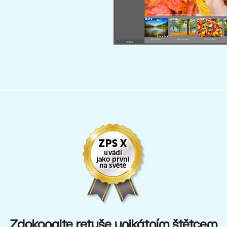
Zdokonalte retuše unikátním štětcem