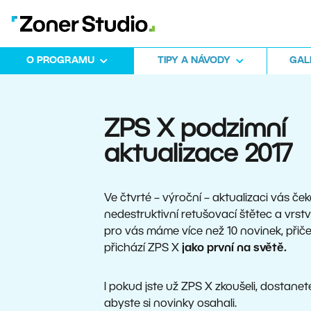
O PROGRAMU
TIPY A NÁVODY
GALE
ZPS X podzimní
aktualizace 2017
Ve čtvrté – výroční – aktualizaci vás ček
nedestruktivní retušovací štětec a vrst
pro vás máme více než 10 novinek, přič
přichází ZPS X
jako první na světě.
I pokud jste už ZPS X zkoušeli, dostanete
abyste si novinky osahali.