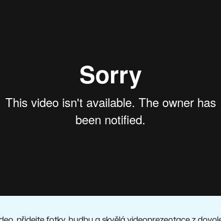
ideo, přidejte fotky, hudbu a skvělá videoprezentace z dovo