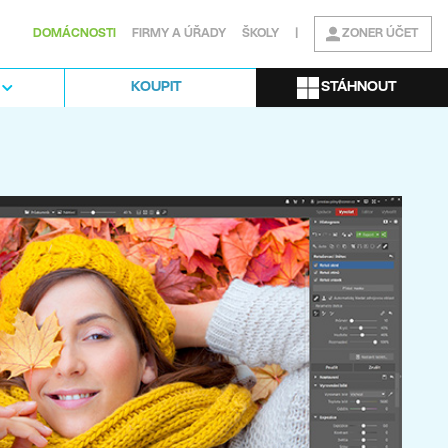
DOMÁCNOSTI
FIRMY A ÚŘADY
ŠKOLY
|
ZONER ÚČET
STÁHNOUT
KOUPIT