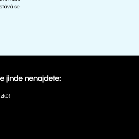
 stává se
de jinde nenajdete:
azků!