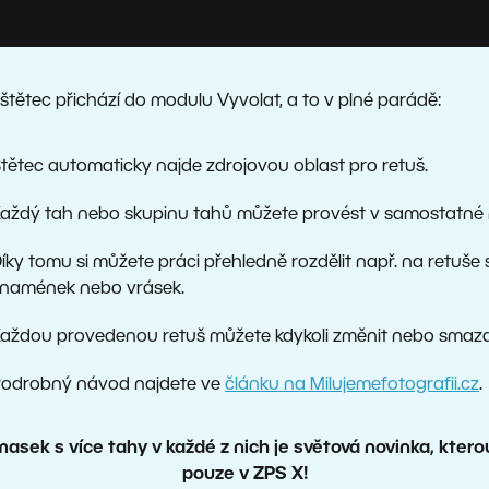
štětec přichází do modulu Vyvolat, a to v plné parádě:
tětec automaticky najde zdrojovou oblast pro retuš.
aždý tah nebo skupinu tahů můžete provést v samostatné
íky tomu si můžete práci přehledně rozdělit např. na retuše s
namének nebo vrásek.
aždou provedenou retuš můžete kdykoli změnit nebo smaza
odrobný návod najdete ve
článku na Milujemefotografii.cz
.
masek s více tahy v každé z nich je světová novinka, ktero
pouze v ZPS X!