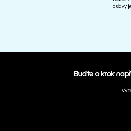
oslavy j
Buďte o krok napře
Vyzk