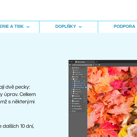
RIE A TISK
DOPLŇKY
PODPORA
ají dvě pecky:
vy úprav. Celkem
emž s některými
 dalších 10 dní,