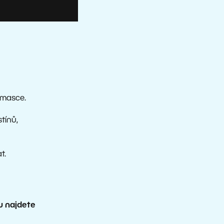
 masce.
tínů,
t.
u najdete