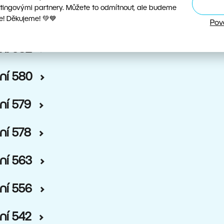
tingovými partnery. Můžete to odmítnout, ale budeme
ní 584
e! Děkujeme! 💚💙
Pov
ní 582
ní 580
ní 579
ní 578
ní 563
ní 556
ní 542