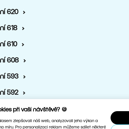
ní 620
ní 618
ní 610
ní 608
ní 593
ní 592
ní 591
ies při vaší návštěvě? 🍪
asem zlepšovali náš web, analyzovali jeho výkon a
ní 589
na míru. Pro personalizaci reklam můžeme sdílet některé