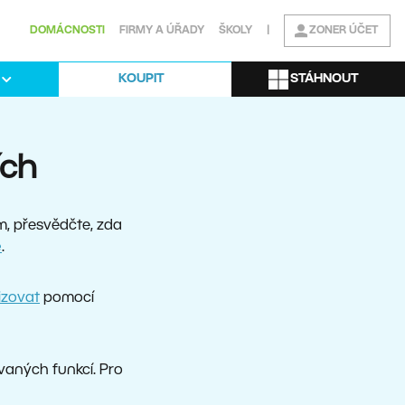
DOMÁCNOSTI
FIRMY A ÚŘADY
ŠKOLY
|
ZONER ÚČET
STÁHNOUT
KOUPIT
ích
m, přesvědčte, zda
e
.
lizovat
pomocí
vaných funkcí. Pro