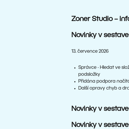
Zoner Studio – in
Novinky v sestave
13. července 2026
Správce - Hledat ve sl
podsložky
Přidána podpora načí
Další opravy chyb a dr
Novinky v sestave
Novinky v sestave