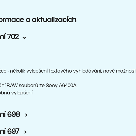
formace o aktualizacích
ní 702
ožce - několik vylepšení textového vyhledávání, nové možno
tání RAW souborů ze Sony A6400A
obná vylepšení
ní 698
ní 697