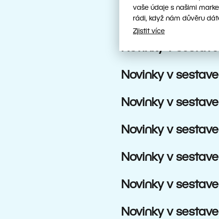
vaše údaje s našimi marke
Novinky v sestave
rádi, když nám důvěru dát
Zjistit více
Novinky v sestave
Novinky v sestave
Novinky v sestave
Novinky v sestave
Novinky v sestave
Novinky v sestave
Novinky v sestave