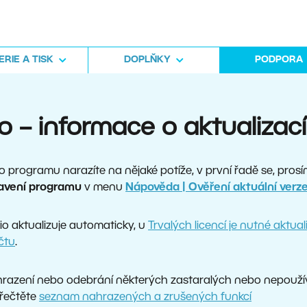
RIE A TISK
DOPLŇKY
PODPORA
o – informace o aktualizac
 programu narazíte na nějaké potíže, v první řadě se, prosí
tavení programu
v menu
Nápověda | Ověření aktuální verz
o aktualizuje automaticky, u
Trvalých licencí je nutné aktua
čtu
.
hrazení nebo odebrání některých zastaralých nebo nepouží
přečtěte
seznam nahrazených a zrušených funkcí