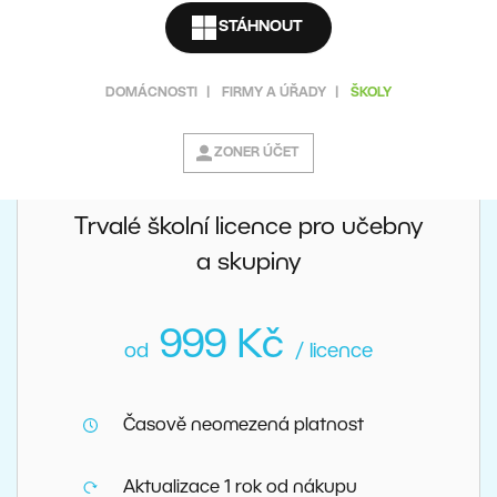
užití licencí školních licencí ve prospěch školy není
omezeno.
STÁHNOUT
DOMÁCNOSTI
|
FIRMY A ÚŘADY
|
ŠKOLY
ZONER ÚČET
Trvalé školní licence pro učebny
a skupiny
999 Kč
od
/ licence
Časově neomezená platnost
Aktualizace 1 rok od nákupu