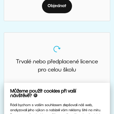
Objednat
Trvalé nebo předplacené licence
pro celou školu
individuální cena, sleva až 90 %
Můžeme použít cookies při vaší
návštěvě? 🍪
Rádi bychom s vaším souhlasem zlepšovali náš web,
Na dobu určitou (1 a více let) nebo
analyzovali jeho výkon a nabízeli vám reklamy šité na míru.
časově neomezená platnost.