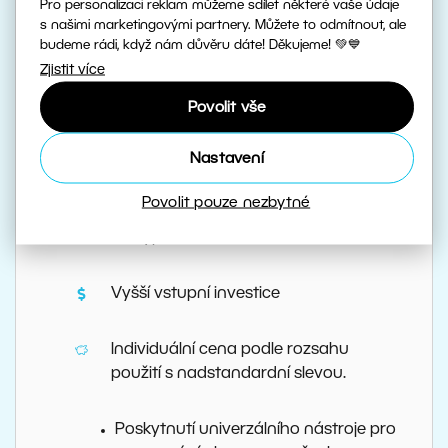
Pro personalizaci reklam můžeme sdílet některé vaše údaje
s našimi marketingovými partnery. Můžete to odmítnout, ale
budeme rádi, když nám důvěru dáte! Děkujeme! 💚💙
Aktualizace 1 rok (nebo více) od
Zjistit více
nákupu a nebo neustále aktuální
program
Povolit vše
Pro ∞ uživatelů nebo počítačů*
Nastavení
Povolit pouze nezbytné
Využití ve škole, nebo na stáži či doma
dle typu licence.
Vyšší vstupní investice
Individuální cena podle rozsahu
použití s nadstandardní slevou.
Poskytnutí univerzálního nástroje pro