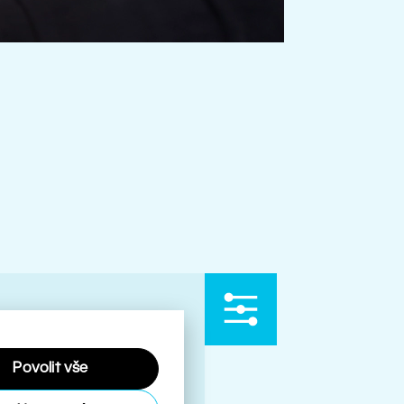
Povolit vše
ími