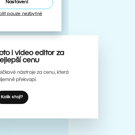
Nastavení
olit pouze nezbytné
oto i video editor za
ejlepší cenu
pičkové nástroje za cenu, která
říjemně překvapí.
Kolik stojí?