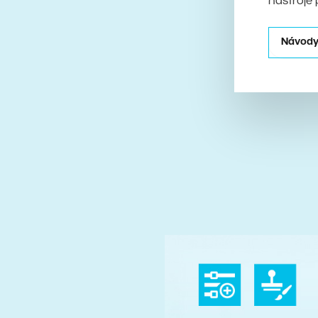
nástroje 
Návody