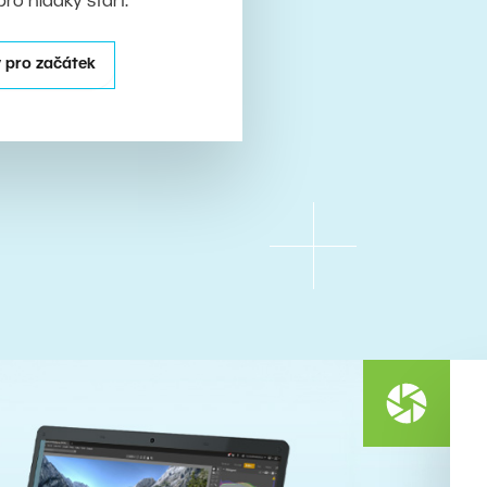
pro hladký start.
 pro začátek