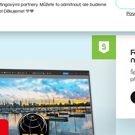
tingovými partnery. Můžete to odmítnout, ale budeme
e! Děkujeme! 💚💙
Pov
F
n
Š
p