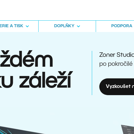
RIE A TISK
DOPLŇKY
PODPORA
aždém
Zoner Studi
po pokročilé
u záleží
Vyzkoušet n