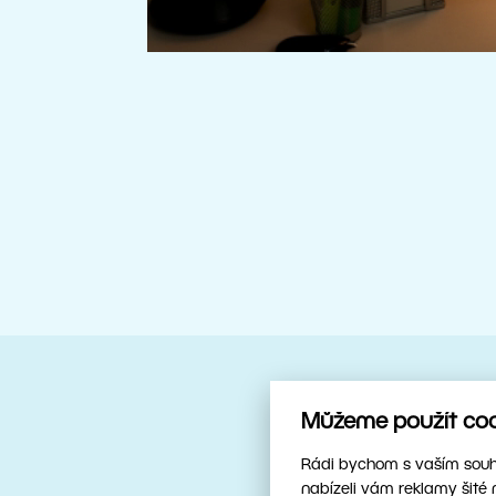
Můžeme použít cook
Spolehlivý parťák
Upravujte ry
Rádi bychom s vaším souhl
nabízeli vám reklamy šité 