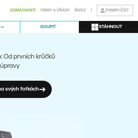
DOMÁCNOSTI
FIRMY A ÚŘADY
ŠKOLY
|
ZONER ÚČET
STÁHNOUT
KOUPIT
o:
Od prvních krůčků
 úpravy
a svých fotkách