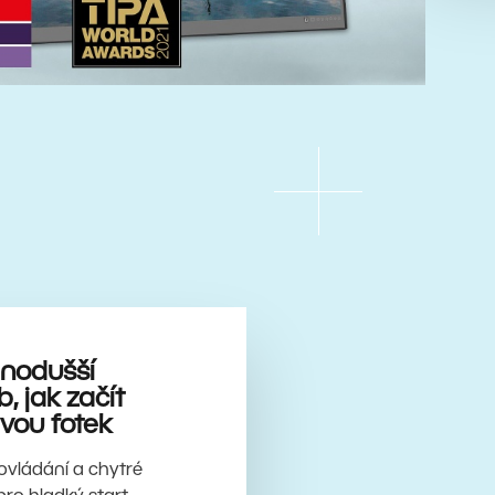
dnodušší
, jak začít
vou fotek
í ovládání a chytré