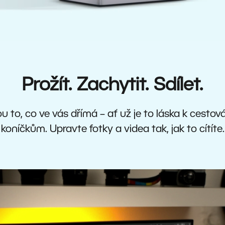
Prožít. Zachytit. Sdílet.
u to, co ve vás dřímá – ať už je to láska k cestov
koníčkům. Upravte fotky a videa tak, jak to cítíte.