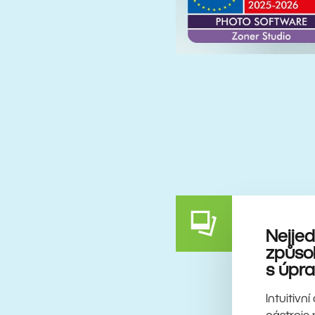
Nejje
způsob
s úpra
Intuitivn