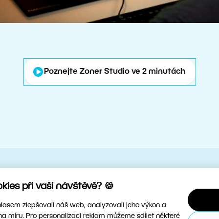
Poznejte Zoner Studio ve 2 minutách
ies při vaší návštěvě? 🍪
chle, intuitivně a s nejlepš
asem zlepšovali náš web, analyzovali jeho výkon a
na míru. Pro personalizaci reklam můžeme sdílet některé