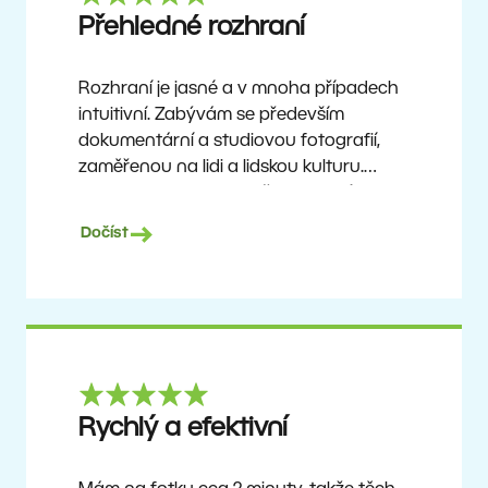
Ron
Přehledné rozhraní
Rozhraní je jasné a v mnoha případech
intuitivní. Zabývám se především
dokumentární a studiovou fotografií,
zaměřenou na lidi a lidskou kulturu.
Zoner Studio je cenově dostupný
program, který se neustále aktualizuje
Dočíst
a vylepšuje. Už asi 6 let je mým hlavním
nástrojem pro úpravu fotografií.
Ulf Söderberg
Rychlý a efektivní