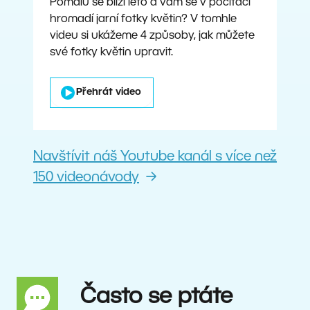
Pomalu se blíží léto a vám se v počítači
hromadí jarní fotky květin? V tomhle
videu si ukážeme 4 způsoby, jak můžete
své fotky květin upravit.
Přehrát video
Navštívit náš Youtube kanál s více než
150 videonávody
Často se ptáte