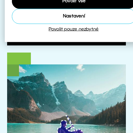
Povolit vše
které s HDR pracují.
Nastavení
Více o HDR
Povolit pouze nezbytné