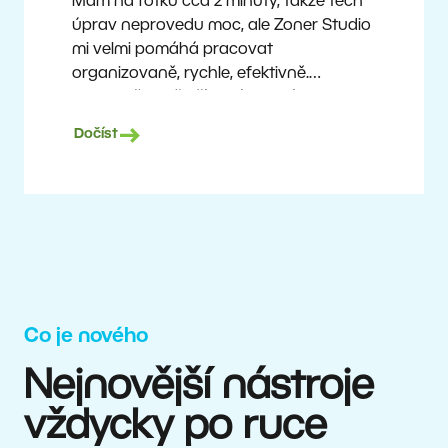
Mám na fotku cca 2 minuty, takže těch
úprav neprovedu moc, ale Zoner Studio
mi velmi pomáhá pracovat
organizovaně, rychle, efektivně.
A vlastně mi i šetří peníze. Fotím
prakticky dnes už průměrnou technikou,
Dočíst
a přesto mohu nabízet dobré výstupy
špičkovým týmům.
Milan Kubín
Co je nového
Nejnovější nástroje
vždycky po ruce