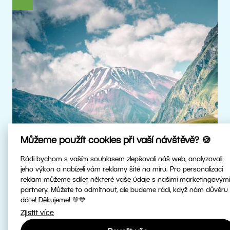
Můžeme použít cookies při vaší návštěvě? 🍪
Rádi bychom s vaším souhlasem zlepšovali náš web, analyzovali
jeho výkon a nabízeli vám reklamy šité na míru. Pro personalizaci
reklam můžeme sdílet některé vaše údaje s našimi marketingovými
Skutečné HDR
partnery. Můžete to odmítnout, ale budeme rádi, když nám důvěru
dáte! Děkujeme! 💚💙
Zjistit více
Upravujte HDR fotky v nejvyšší kvalitě.
Patříme mezi první fotoeditory na světě,