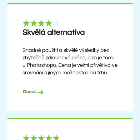
Skvělá alternativa
Snadné použití a skvělé výsledky bez
zbytečně zdlouhavé práce, jako je tomu
u Photoshopu. Cena je velmi přívětivá ve
srovnání s jinými možnostmi na trhu.
Není to úplně dokonalý software, ale
žádný takový neexistuje. Doporučuji ho
Dočíst
uživatelům, kteří chtějí dosáhnout
pěkných výsledků bez složitého učení,
ale zároveň ocení možnost objevovat
pokročilejší funkce, jakmile si na program
zvyknou.