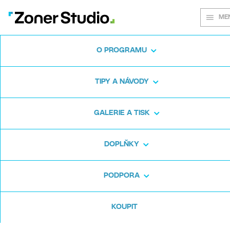
ME
O PROGRAMU
Na každém
TIPY A NÁVODY
snímku záleží
GALERIE A TISK
DOPLŇKY
Zoner Studio:
Od prvních krůčků po
pokročilé úpravy
PODPORA
KOUPIT