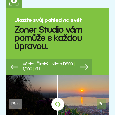
Ukažte svůj pohled na svět
Zoner Studio vám
pomůže s každou
úpravou.
Václav Široký
|
Nikon D800
|
1/100
|
f11
Previous
Next