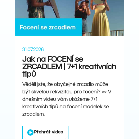
31.07.2026
Jak na FOCENÍ se
ZRCADLEM | 7+1 kreativních
tipů
Věděli jste, že obyčejné zrcadlo může
být skvělou rekvizitou pro focení? 👀 V
dnešním videu vám ukážeme 7+1
kreativních tipů na focení modelek se
zrcadlem.
Přehrát video