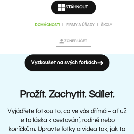
STÁHNOUT
DOMÁCNOSTI
|
FIRMY A ÚŘADY
|
ŠKOLY
ZONER ÚČET
Vyzkoušet na svých fotkách
Prožít. Zachytit. Sdílet.
Vyjádřete fotkou to, co ve vás dřímá – ať už
je to láska k cestování, rodině nebo
koníčkům. Upravte fotky a videa tak, jak to