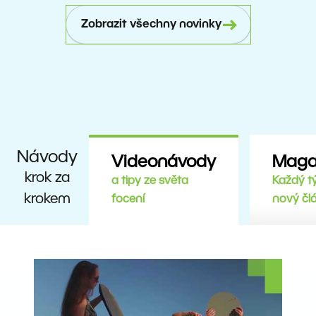
Zobrazit všechny novinky
Návody
Videonávody
Maga
krok za
a tipy ze světa
Každý t
krokem
focení
nový čl