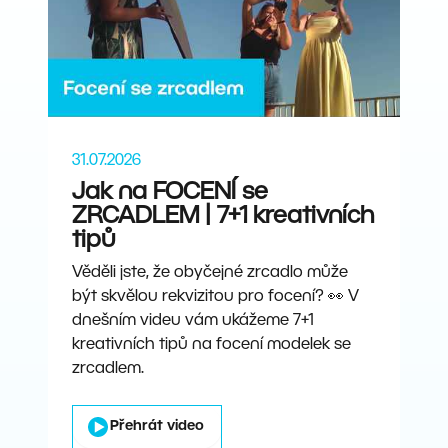
31.07.2026
Jak na FOCENÍ se
ZRCADLEM | 7+1 kreativních
tipů
Věděli jste, že obyčejné zrcadlo může
být skvělou rekvizitou pro focení? 👀 V
dnešním videu vám ukážeme 7+1
kreativních tipů na focení modelek se
zrcadlem.
Přehrát video