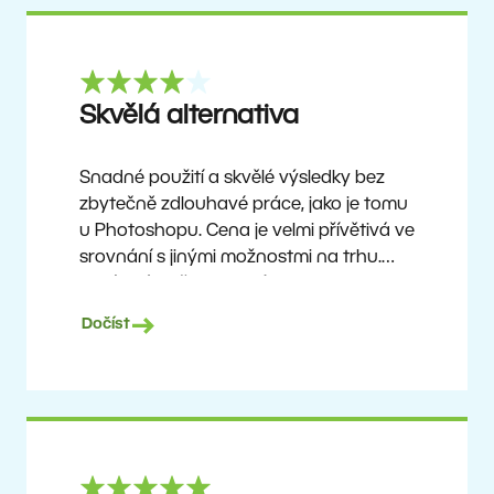
Skvělá alternativa
Snadné použití a skvělé výsledky bez
zbytečně zdlouhavé práce, jako je tomu
u Photoshopu. Cena je velmi přívětivá ve
srovnání s jinými možnostmi na trhu.
Není to úplně dokonalý software, ale
žádný takový neexistuje. Doporučuji ho
Dočíst
uživatelům, kteří chtějí dosáhnout
pěkných výsledků bez složitého učení,
ale zároveň ocení možnost objevovat
pokročilejší funkce, jakmile si na program
zvyknou.