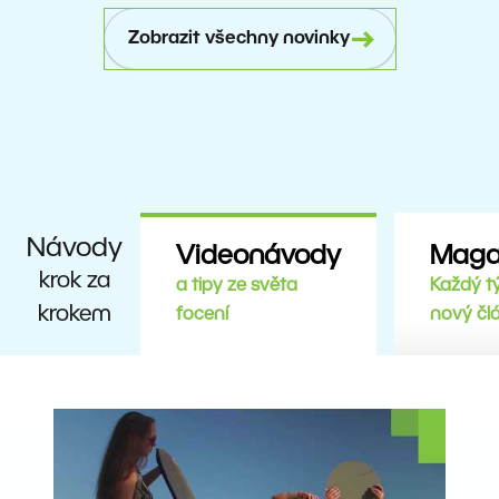
Zobrazit všechny novinky
Návody
Videonávody
Maga
krok za
a tipy ze světa
Každý t
krokem
focení
nový čl