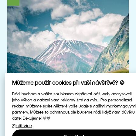
Můžeme použít cookies při vaší návštěvě? 🍪
Rádi bychom s vaším souhlasem zlepšovali náš web, analyzovali
jeho výkon a nabízeli vám reklamy šité na míru. Pro personalizaci
reklam můžeme sdílet některé vaše údaje s našimi marketingovými
Skutečné HDR
partnery. Můžete to odmítnout, ale budeme rádi, když nám důvěru
dáte! Děkujeme! 💚💙
Zjistit více
Upravujte HDR fotky v nejvyšší kvalitě.
Patříme mezi první fotoeditory na světě,