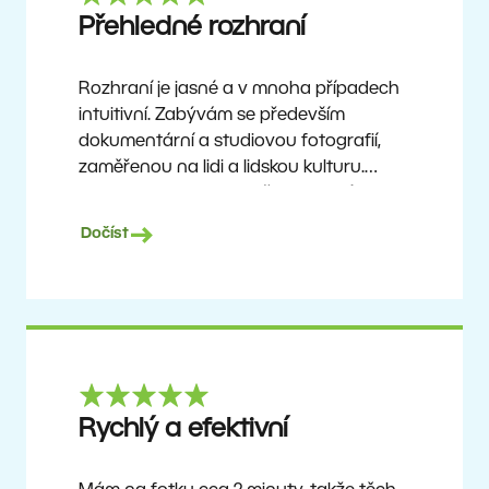
Ron
Přehledné rozhraní
Rozhraní je jasné a v mnoha případech
intuitivní. Zabývám se především
dokumentární a studiovou fotografií,
zaměřenou na lidi a lidskou kulturu.
Zoner Studio je cenově dostupný
program, který se neustále aktualizuje
Dočíst
a vylepšuje. Už asi 6 let je mým hlavním
nástrojem pro úpravu fotografií.
Ulf Söderberg
Rychlý a efektivní