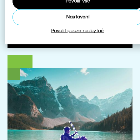
Povolit vše
které s HDR pracují.
Nastavení
Více o HDR
Povolit pouze nezbytné