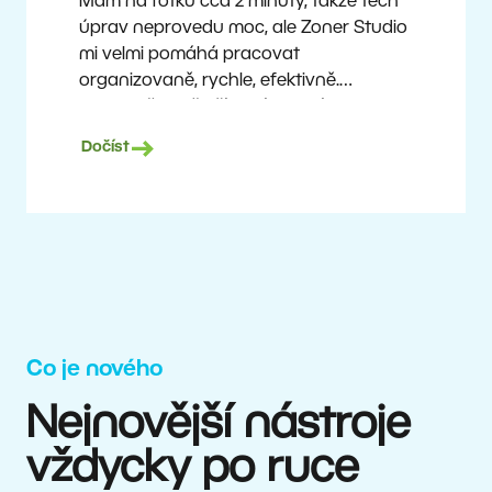
Mám na fotku cca 2 minuty, takže těch
úprav neprovedu moc, ale Zoner Studio
mi velmi pomáhá pracovat
organizovaně, rychle, efektivně.
A vlastně mi i šetří peníze. Fotím
prakticky dnes už průměrnou technikou,
Dočíst
a přesto mohu nabízet dobré výstupy
špičkovým týmům.
Milan Kubín
Co je nového
Nejnovější nástroje
vždycky po ruce