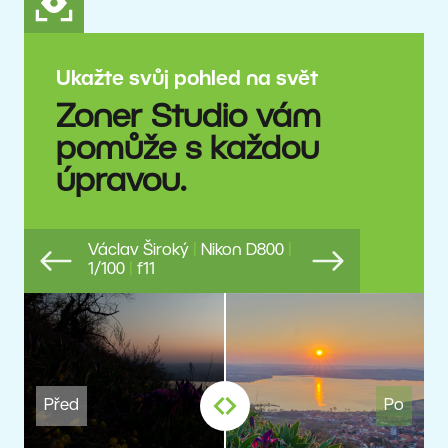
Ukažte svůj pohled na svět
Zoner Studio vám
pomůže s každou
úpravou.
Václav Široký
|
Nikon D800
|
1/100
|
f11
Previous
Next