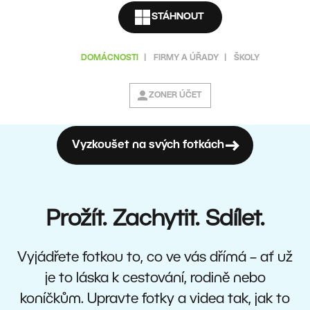
STÁHNOUT
DOMÁCNOSTI
|
FIRMY A ÚŘADY
|
ŠKOLY
ZONER ÚČET
Vyzkoušet na svých fotkách
Prožít. Zachytit. Sdílet.
Vyjádřete fotkou to, co ve vás dřímá – ať už
je to láska k cestování, rodině nebo
koníčkům. Upravte fotky a videa tak, jak to