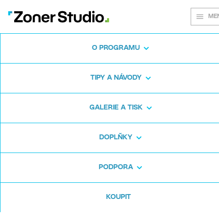
ME
O PROGRAMU
Na každém
TIPY A NÁVODY
snímku záleží
GALERIE A TISK
DOPLŇKY
Zoner Studio:
Od prvních krůčků po
pokročilé úpravy
PODPORA
KOUPIT