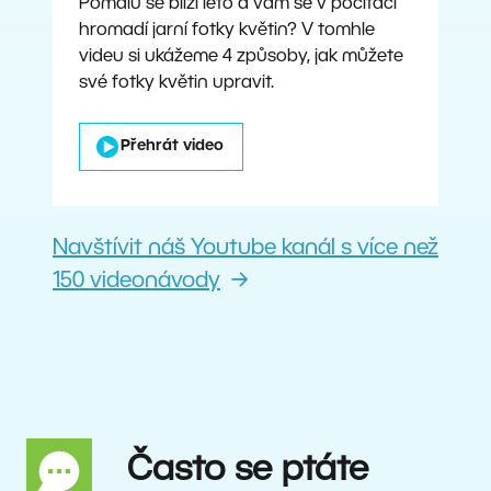
Pomalu se blíží léto a vám se v počítači
hromadí jarní fotky květin? V tomhle
videu si ukážeme 4 způsoby, jak můžete
své fotky květin upravit.
Přehrát video
Navštívit náš Youtube kanál s více než
150 videonávody
Často se ptáte