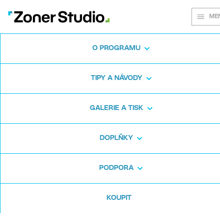
ME
O PROGRAMU
Na každém
TIPY A NÁVODY
snímku záleží
GALERIE A TISK
DOPLŇKY
Zoner Studio:
Od prvních krůčků po
pokročilé úpravy
PODPORA
KOUPIT