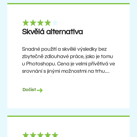
Skvělá alternativa
Snadné použití a skvělé výsledky bez
zbytečně zdlouhavé práce, jako je tomu
u Photoshopu. Cena je velmi přívětivá ve
srovnání s jinými možnostmi na trhu.
Není to úplně dokonalý software, ale
žádný takový neexistuje. Doporučuji ho
Dočíst
uživatelům, kteří chtějí dosáhnout
pěkných výsledků bez složitého učení,
ale zároveň ocení možnost objevovat
pokročilejší funkce, jakmile si na program
zvyknou.