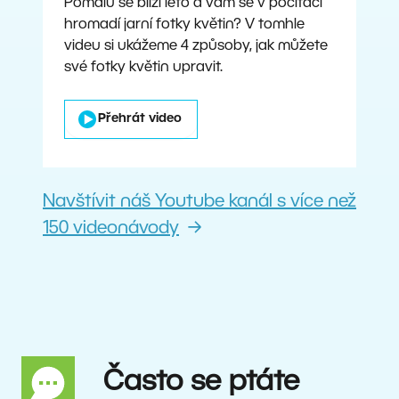
Pomalu se blíží léto a vám se v počítači
hromadí jarní fotky květin? V tomhle
videu si ukážeme 4 způsoby, jak můžete
své fotky květin upravit.
Přehrát video
Navštívit náš Youtube kanál s více než
150 videonávody
Často se ptáte