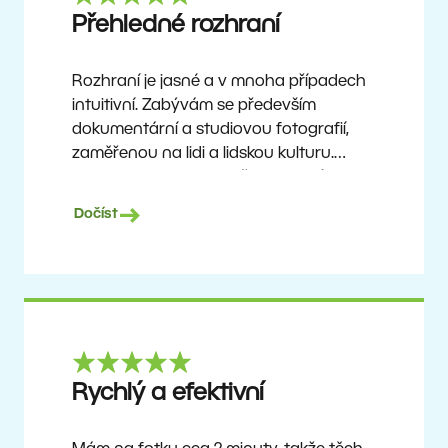
Ron
Přehledné rozhraní
Rozhraní je jasné a v mnoha případech
intuitivní. Zabývám se především
dokumentární a studiovou fotografií,
zaměřenou na lidi a lidskou kulturu.
Zoner Studio je cenově dostupný
program, který se neustále aktualizuje
Dočíst
a vylepšuje. Už asi 6 let je mým hlavním
nástrojem pro úpravu fotografií.
Ulf Söderberg
Rychlý a efektivní