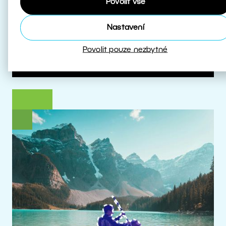
Povolit vše
které s HDR pracují.
Nastavení
Více o HDR
Povolit pouze nezbytné