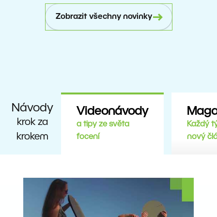
Zobrazit všechny novinky
Návody
Videonávody
Maga
krok za
a tipy ze světa
Každý t
krokem
focení
nový čl