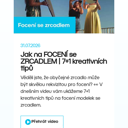
31.07.2026
Jak na FOCENÍ se
ZRCADLEM | 7+1 kreativních
tipů
Věděli jste, že obyčejné zrcadlo může
být skvělou rekvizitou pro focení? 👀 V
dnešním videu vám ukážeme 7+1
kreativních tipů na focení modelek se
zrcadlem.
Přehrát video