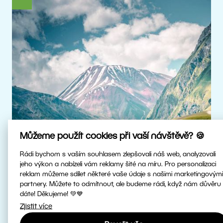
Můžeme použít cookies při vaší návštěvě? 🍪
Rádi bychom s vaším souhlasem zlepšovali náš web, analyzovali
jeho výkon a nabízeli vám reklamy šité na míru. Pro personalizaci
reklam můžeme sdílet některé vaše údaje s našimi marketingovými
Skutečné HDR
partnery. Můžete to odmítnout, ale budeme rádi, když nám důvěru
dáte! Děkujeme! 💚💙
Zjistit více
Upravujte HDR fotky v nejvyšší kvalitě.
Patříme mezi první fotoeditory na světě,