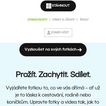
STÁHNOUT
DOMÁCNOSTI
|
FIRMY A ÚŘADY
|
ŠKOLY
ZONER ÚČET
Vyzkoušet na svých fotkách
Prožít. Zachytit. Sdílet.
Vyjádřete fotkou to, co ve vás dřímá – ať už
je to láska k cestování, rodině nebo
koníčkům. Upravte fotky a videa tak, jak to