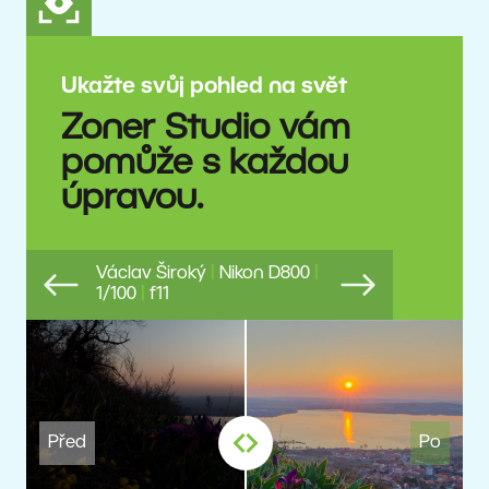
Ukažte svůj pohled na svět
Zoner Studio vám
pomůže s každou
úpravou.
Václav Široký
|
Nikon D800
|
1/100
|
f11
Previous
Next