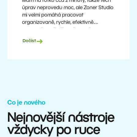
Mám na fotku cca 2 minuty, takže těch
úprav neprovedu moc, ale Zoner Studio
mi velmi pomáhá pracovat
organizovaně, rychle, efektivně.
A vlastně mi i šetří peníze. Fotím
prakticky dnes už průměrnou technikou,
Dočíst
a přesto mohu nabízet dobré výstupy
špičkovým týmům.
Milan Kubín
Co je nového
Nejnovější nástroje
vždycky po ruce