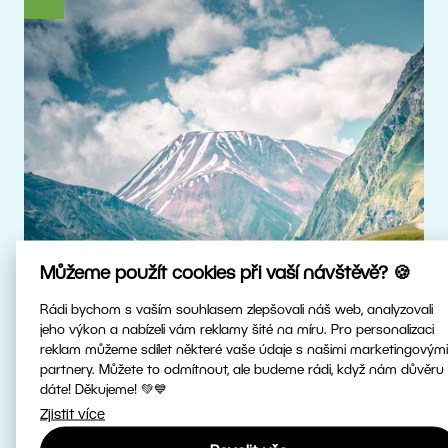
Můžeme použít cookies při vaší návštěvě? 🍪
Rádi bychom s vaším souhlasem zlepšovali náš web, analyzovali
jeho výkon a nabízeli vám reklamy šité na míru. Pro personalizaci
reklam můžeme sdílet některé vaše údaje s našimi marketingovými
Skutečné HDR
partnery. Můžete to odmítnout, ale budeme rádi, když nám důvěru
dáte! Děkujeme! 💚💙
Zjistit více
Upravujte HDR fotky v nejvyšší kvalitě.
Patříme mezi první fotoeditory na světě,