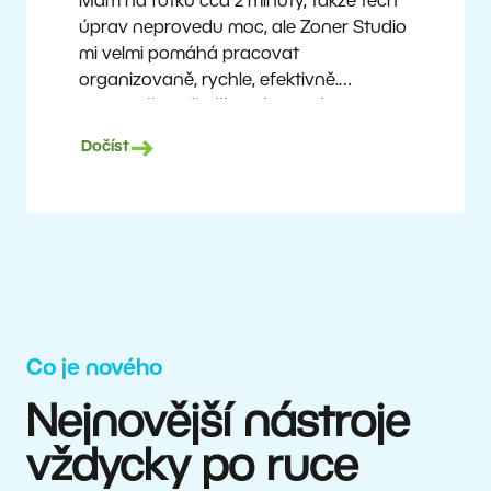
Mám na fotku cca 2 minuty, takže těch
úprav neprovedu moc, ale Zoner Studio
mi velmi pomáhá pracovat
organizovaně, rychle, efektivně.
A vlastně mi i šetří peníze. Fotím
prakticky dnes už průměrnou technikou,
Dočíst
a přesto mohu nabízet dobré výstupy
špičkovým týmům.
Milan Kubín
Co je nového
Nejnovější nástroje
vždycky po ruce