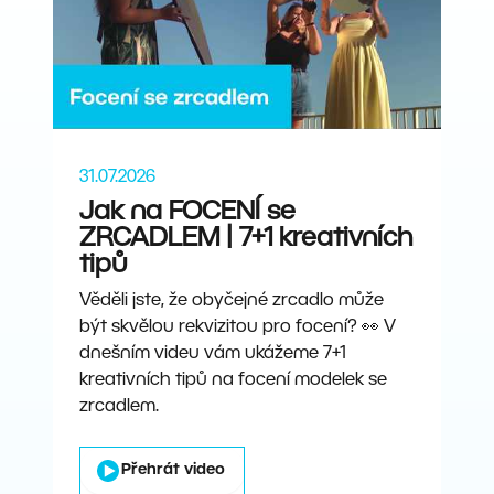
31.07.2026
Jak na FOCENÍ se
ZRCADLEM | 7+1 kreativních
tipů
Věděli jste, že obyčejné zrcadlo může
být skvělou rekvizitou pro focení? 👀 V
dnešním videu vám ukážeme 7+1
kreativních tipů na focení modelek se
zrcadlem.
Přehrát video