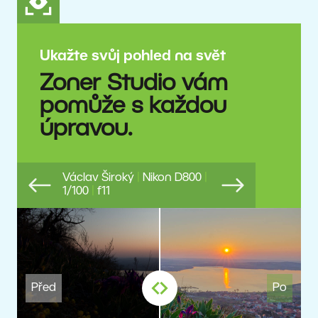
Ukažte svůj pohled na svět
Zoner Studio vám
pomůže s každou
úpravou.
Václav Široký
|
Nikon D800
|
1/100
|
f11
Previous
Next