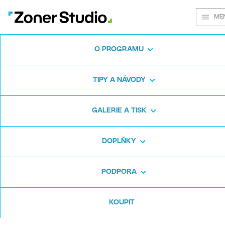
ME
O PROGRAMU
Na každém
TIPY A NÁVODY
snímku záleží
GALERIE A TISK
DOPLŇKY
Zoner Studio:
Od prvních krůčků po
pokročilé úpravy
PODPORA
KOUPIT