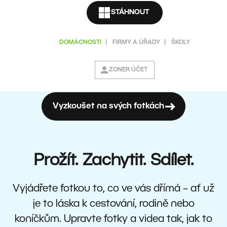
STÁHNOUT
DOMÁCNOSTI
|
FIRMY A ÚŘADY
|
ŠKOLY
ZONER ÚČET
Vyzkoušet na svých fotkách
Prožít. Zachytit. Sdílet.
Vyjádřete fotkou to, co ve vás dřímá – ať už
je to láska k cestování, rodině nebo
koníčkům. Upravte fotky a videa tak, jak to