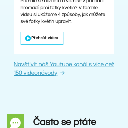
Pomalu se blíží léto a vám se v počítači
hromadí jarní fotky květin? V tomhle
videu si ukážeme 4 způsoby, jak můžete
své fotky květin upravit.
Přehrát video
Navštívit náš Youtube kanál s více než
150 videonávody
Často se ptáte