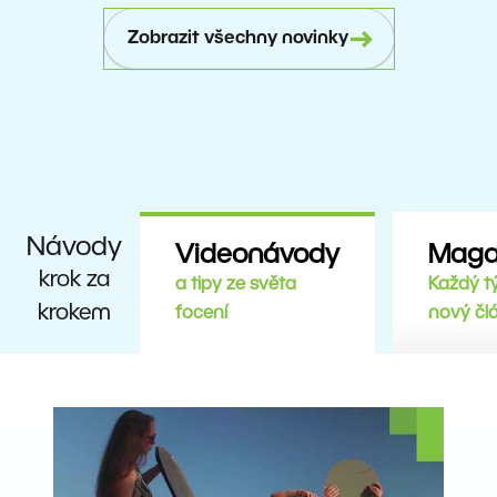
Zobrazit všechny novinky
Návody
Videonávody
Maga
krok za
a tipy ze světa
Každý t
krokem
focení
nový čl