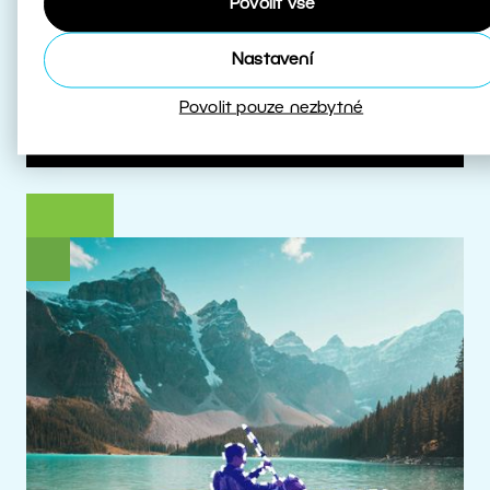
Povolit vše
které s HDR pracují.
Nastavení
Více o HDR
Povolit pouze nezbytné