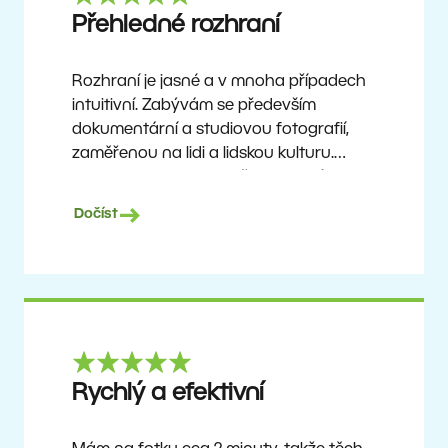
Ron
Přehledné rozhraní
Rozhraní je jasné a v mnoha případech
intuitivní. Zabývám se především
dokumentární a studiovou fotografií,
zaměřenou na lidi a lidskou kulturu.
Zoner Studio je cenově dostupný
program, který se neustále aktualizuje
Dočíst
a vylepšuje. Už asi 6 let je mým hlavním
nástrojem pro úpravu fotografií.
Ulf Söderberg
Rychlý a efektivní