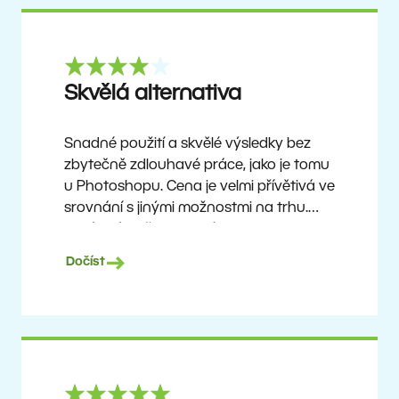
Skvělá alternativa
Snadné použití a skvělé výsledky bez
zbytečně zdlouhavé práce, jako je tomu
u Photoshopu. Cena je velmi přívětivá ve
srovnání s jinými možnostmi na trhu.
Není to úplně dokonalý software, ale
žádný takový neexistuje. Doporučuji ho
Dočíst
uživatelům, kteří chtějí dosáhnout
pěkných výsledků bez složitého učení,
ale zároveň ocení možnost objevovat
pokročilejší funkce, jakmile si na program
zvyknou.