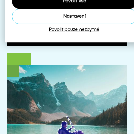
Povolit vše
které s HDR pracují.
Nastavení
Více o HDR
Povolit pouze nezbytné