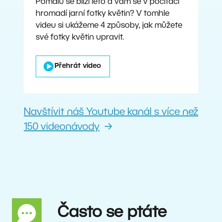
Pomalu se blíží léto a vám se v počítači
hromadí jarní fotky květin? V tomhle
videu si ukážeme 4 způsoby, jak můžete
své fotky květin upravit.
Přehrát video
Navštívit náš Youtube kanál s více než
150 videonávody
Často se ptáte