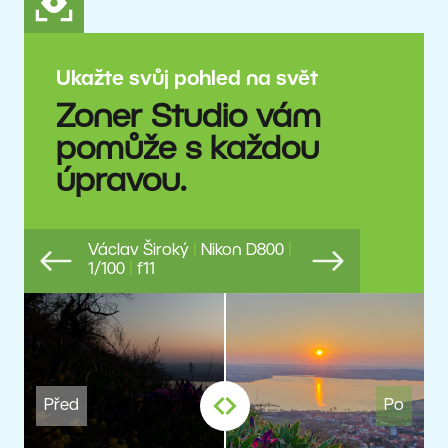
Ukažte svůj pohled na svět
Zoner Studio vám
pomůže s každou
úpravou.
Václav Široký
|
Nikon D800
|
1/100
|
f11
Previous
Next