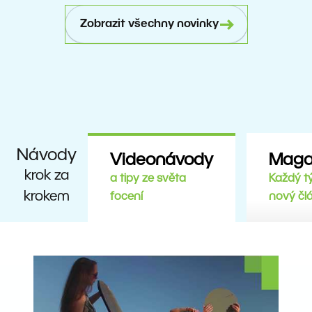
Zobrazit všechny novinky
Návody
Videonávody
Maga
krok za
a tipy ze světa
Každý t
krokem
focení
nový čl