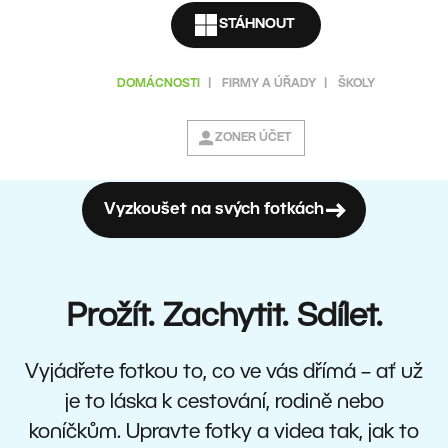
STÁHNOUT
DOMÁCNOSTI
|
FIRMY A ÚŘADY
|
ŠKOLY
ZONER ÚČET
Vyzkoušet na svých fotkách
Prožít. Zachytit. Sdílet.
Vyjádřete fotkou to, co ve vás dřímá – ať už
je to láska k cestování, rodině nebo
koníčkům. Upravte fotky a videa tak, jak to