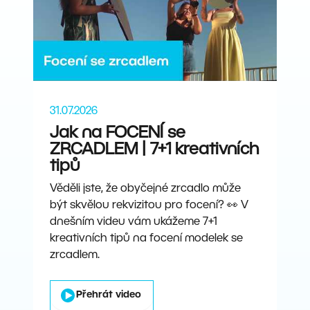
31.07.2026
Jak na FOCENÍ se
ZRCADLEM | 7+1 kreativních
tipů
Věděli jste, že obyčejné zrcadlo může
být skvělou rekvizitou pro focení? 👀 V
dnešním videu vám ukážeme 7+1
kreativních tipů na focení modelek se
zrcadlem.
Přehrát video