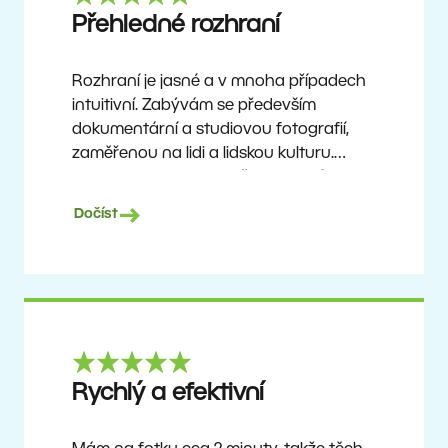
Ron
Přehledné rozhraní
Rozhraní je jasné a v mnoha případech
intuitivní. Zabývám se především
dokumentární a studiovou fotografií,
zaměřenou na lidi a lidskou kulturu.
Zoner Studio je cenově dostupný
program, který se neustále aktualizuje
Dočíst
a vylepšuje. Už asi 6 let je mým hlavním
nástrojem pro úpravu fotografií.
Ulf Söderberg
Rychlý a efektivní