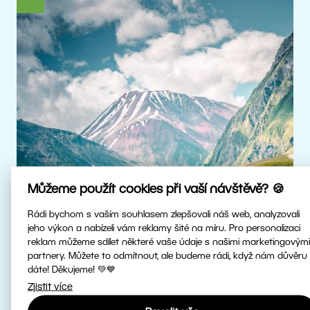
Můžeme použít cookies při vaší návštěvě? 🍪
Rádi bychom s vaším souhlasem zlepšovali náš web, analyzovali
jeho výkon a nabízeli vám reklamy šité na míru. Pro personalizaci
reklam můžeme sdílet některé vaše údaje s našimi marketingovými
Skutečné HDR
partnery. Můžete to odmítnout, ale budeme rádi, když nám důvěru
dáte! Děkujeme! 💚💙
Zjistit více
Upravujte HDR fotky v nejvyšší kvalitě.
Patříme mezi první fotoeditory na světě,