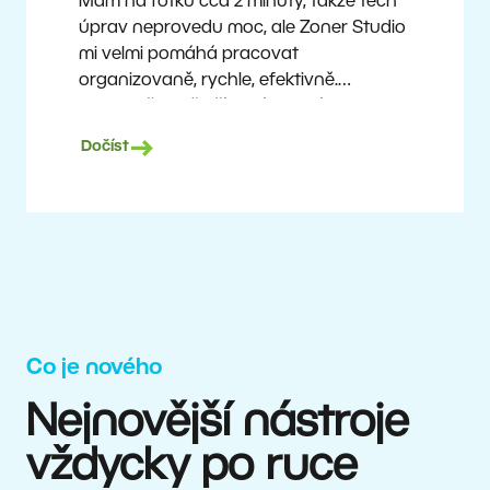
Mám na fotku cca 2 minuty, takže těch
úprav neprovedu moc, ale Zoner Studio
mi velmi pomáhá pracovat
organizovaně, rychle, efektivně.
A vlastně mi i šetří peníze. Fotím
prakticky dnes už průměrnou technikou,
Dočíst
a přesto mohu nabízet dobré výstupy
špičkovým týmům.
Milan Kubín
Co je nového
Nejnovější nástroje
vždycky po ruce