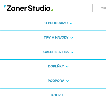
ME
O PROGRAMU
Na každém
TIPY A NÁVODY
snímku záleží
GALERIE A TISK
DOPLŇKY
Zoner Studio:
Od prvních krůčků po
pokročilé úpravy
PODPORA
KOUPIT