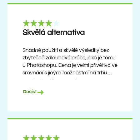
Skvělá alternativa
Snadné použití a skvělé výsledky bez
zbytečně zdlouhavé práce, jako je tomu
u Photoshopu. Cena je velmi přívětivá ve
srovnání s jinými možnostmi na trhu.
Není to úplně dokonalý software, ale
žádný takový neexistuje. Doporučuji ho
Dočíst
uživatelům, kteří chtějí dosáhnout
pěkných výsledků bez složitého učení,
ale zároveň ocení možnost objevovat
pokročilejší funkce, jakmile si na program
zvyknou.