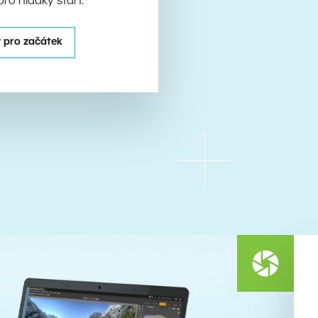
pro hladký start.
 pro začátek