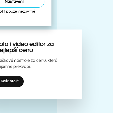
Nastavení
olit pouze nezbytné
oto i video editor za
ejlepší cenu
pičkové nástroje za cenu, která
říjemně překvapí.
Kolik stojí?