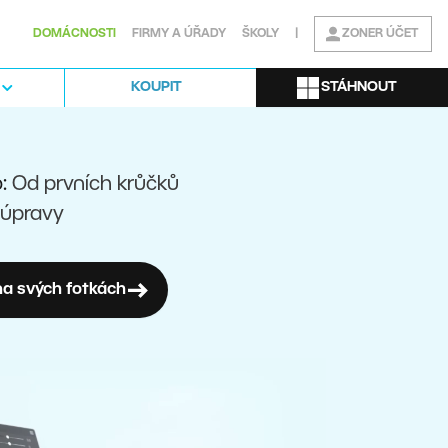
DOMÁCNOSTI
FIRMY A ÚŘADY
ŠKOLY
|
ZONER ÚČET
STÁHNOUT
KOUPIT
o:
Od prvních krůčků
 úpravy
a svých fotkách