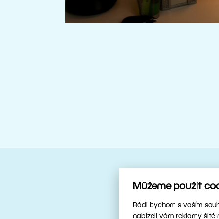
Můžeme použít cook
Spolehlivý parťák
Upravujte ry
Rádi bychom s vaším souhl
nabízeli vám reklamy šité 