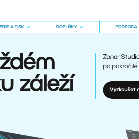
RIE A TISK
DOPLŇKY
PODPORA
aždém
Zoner Studi
po pokročilé
u záleží
Vyzkoušet n