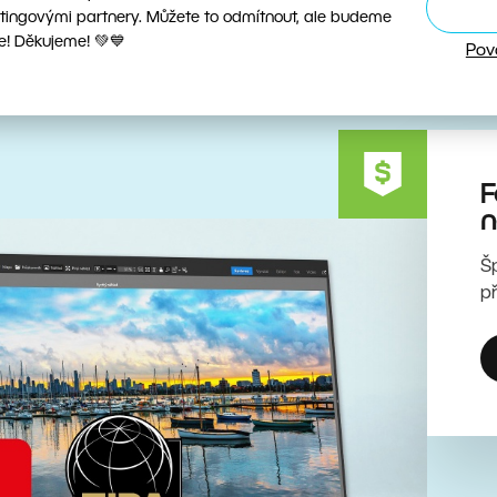
tingovými partnery. Můžete to odmítnout, ale budeme
e! Děkujeme! 💚💙
Pov
F
n
Š
p