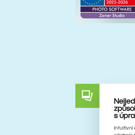
Nejje
způsob
s úpra
Intuitivn