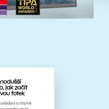
dnodušší
, jak začít
vou fotek
í ovládání a chytré