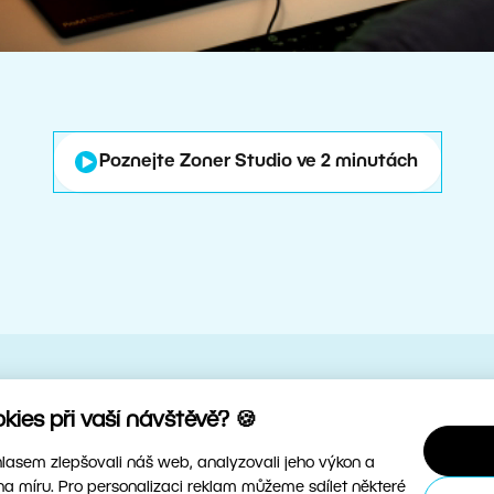
Poznejte Zoner Studio ve 2 minutách
ies při vaší návštěvě? 🍪
chle, intuitivně a s nejlepš
asem zlepšovali náš web, analyzovali jeho výkon a
na míru. Pro personalizaci reklam můžeme sdílet některé