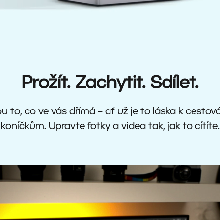
Prožít. Zachytit. Sdílet.
u to, co ve vás dřímá – ať už je to láska k cestov
koníčkům. Upravte fotky a videa tak, jak to cítíte.