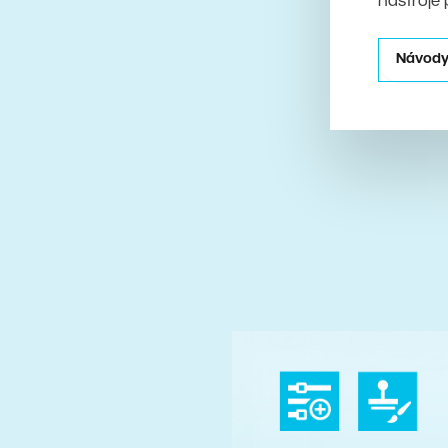
nástroje 
Návody