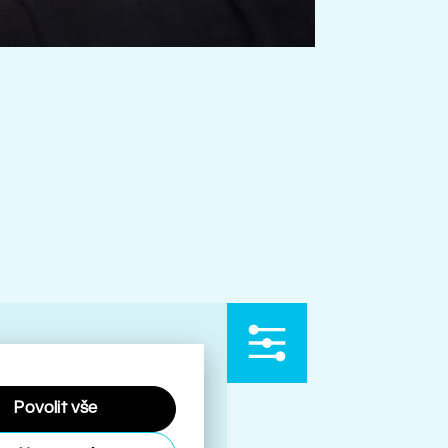
Povolit vše
ími