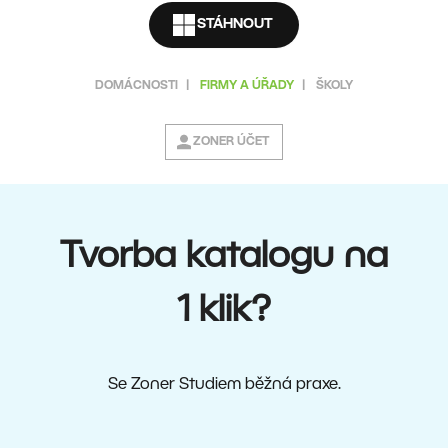
STÁHNOUT
DOMÁCNOSTI
|
FIRMY A ÚŘADY
|
ŠKOLY
ZONER ÚČET
Tvorba katalogu na
1 klik?
Se Zoner Studiem běžná praxe.