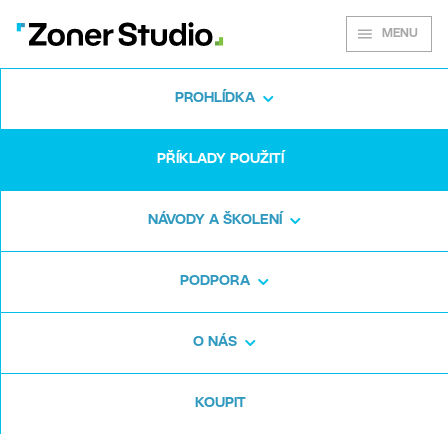
MENU
PROHLÍDKA
PŘÍKLADY POUŽITÍ
Využijte sílu Zoner
Studia ve výrobě
NÁVODY A ŠKOLENÍ
PODPORA
Od řemeslníků po továrny, od špendlíku po
raketoplán.
O NÁS
Zoner Studio zvládne ulehčit výrobní proces
všem.
KOUPIT