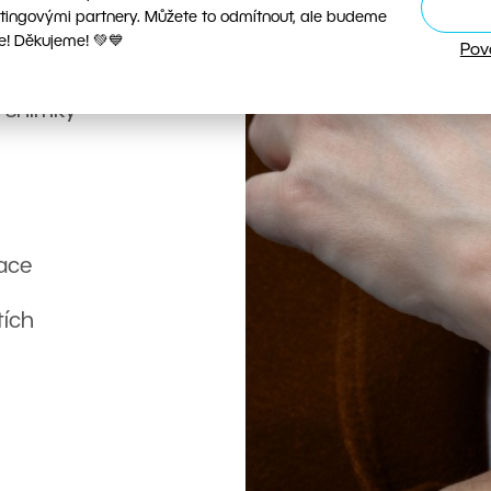
tingovými partnery. Můžete to odmítnout, ale budeme
ce značky
e! Děkujeme! 💚💙
Pov
uktové
le snímky
kace
tích