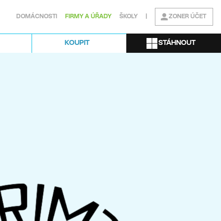
DOMÁCNOSTI
FIRMY A ÚŘADY
ŠKOLY
|
ZONER ÚČET
STÁHNOUT
KOUPIT