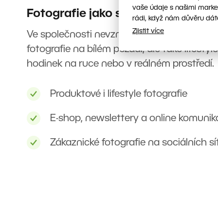
vaše údaje s našimi marke
Fotografie jako součást prezenta
rádi, když nám důvěru dát
Zjistit více
Ve společnosti nevznikají jen klasické prod
fotografie na bílém pozadí, ale také lifesty
hodinek na ruce nebo v reálném prostředí.
Produktové i lifestyle fotografie
E-shop, newslettery a online komuni
Zákaznické fotografie na sociálních sí