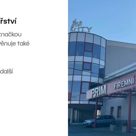
řství
 značkou
věnuje také
další