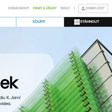
DOMÁCNOSTI
FIRMY A ÚŘADY
ŠKOLY
|
ZONER ÚČET
STÁHNOUT
KOUPIT
nek
iu X. Jarní
 videa.