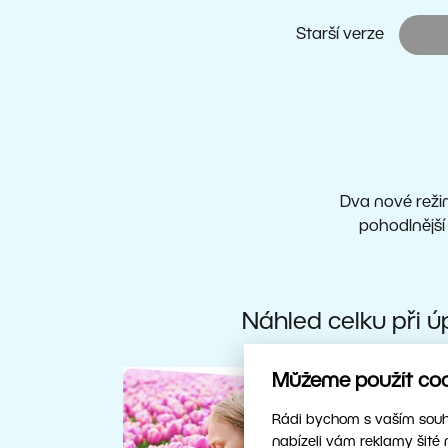
Starší verze
Dva nové reži
pohodlnější
Náhled celku při ú
Můžeme použít cook
Rádi bychom s vaším souhl
nabízeli vám reklamy šité 