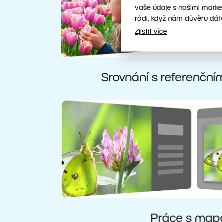
vaše údaje s našimi marke
rádi, když nám důvěru dát
Zjistit více
Srovnání s referenčn
Práce s map