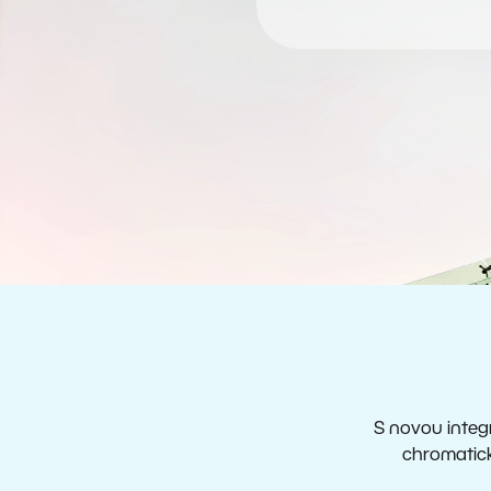
S novou integ
chromatick