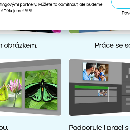
tingovými partnery. Můžete to odmítnout, ale budeme
e! Děkujeme! 💚💙
Pov
ím obrázkem.
Práce se s
ou.
Podporuje i práci 