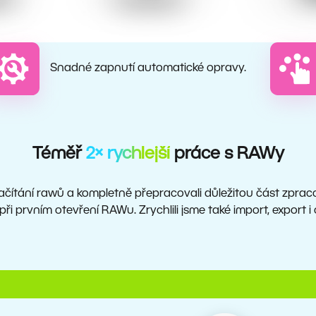
Snadné zapnutí automatické opravy.
Téměř
2× rychlejší
práce s RAWy
načítání rawů a kompletně přepracovali důležitou část zpra
při prvním otevření RAWu. Zrychlili jsme také import, export