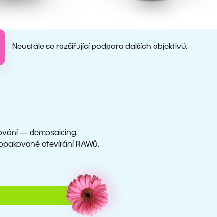
Neustále se rozšiřující podpora dalších objektivů.
cování — demosaicing.
 i opakované otevírání RAWů.