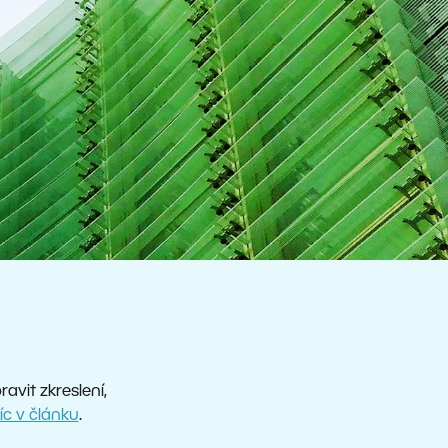
vit zkreslení,
íc v článku
.