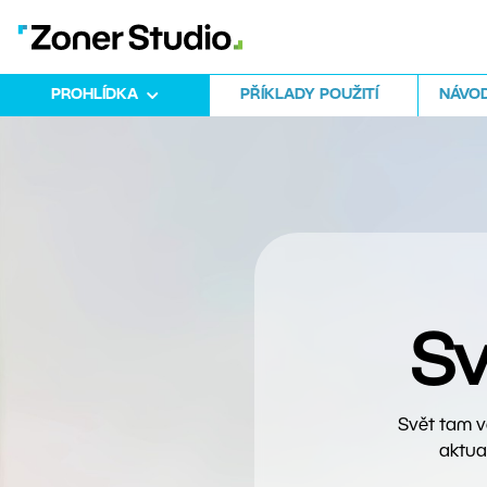
PROHLÍDKA
PŘÍKLADY POUŽITÍ
NÁVOD
Sv
Svět tam v
aktual