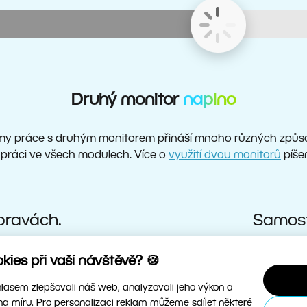
Druhý monitor
naplno
my práce s druhým monitorem přináší mnoho různých způso
 práci ve všech modulech. Více o
využití dvou monitorů
píše
pravách.
Samost
ies při vaší návštěvě? 🍪
asem zlepšovali náš web, analyzovali jeho výkon a
na míru. Pro personalizaci reklam můžeme sdílet některé