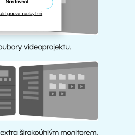
Nastavení
olit pouze nezbytné
oubory videoprojektu.
s extra širokoúhlým monitorem.