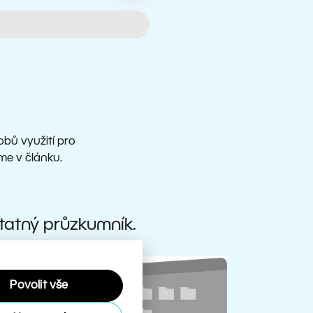
bů využití pro
me v článku.
atný průzkumník.
Povolit vše