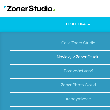
PROHLÍDKA
Jaro 2022
Co je Zoner Studio
Dělejte to
Novinky v Zoner Studiu
podle sebe
Porovnání verzí
Zoner Photo Cloud
Někdo má rád čisté prostředí bez rušení, někdo všechny
informace na dohled. Nová aktualizace nabízí možnost
Anonymizace
upravit si program podle vlastních potřeb. A taky