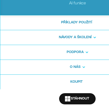
prohlížet fotky rychleji a pohodlněji než dříve.
AI funkce
A nezapomínáme ani na tvorbu Videa.
PŘÍKLADY POUŽITÍ
Připravili jsme pro vás
článek
i přehledné video:
NÁVODY A ŠKOLENÍ
PODPORA
O NÁS
KOUPIT
STÁHNOUT