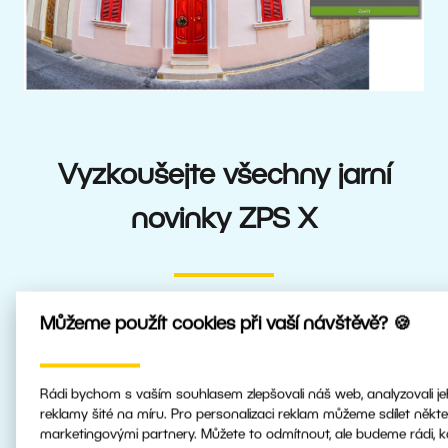
Vyzkoušejte všechny jarní
novinky ZPS X
Můžeme použít cookies při vaší návštěvě? 🍪
Je to zdarma, bez závazků a za pár minut už můžete
upravovat s novou aktualizací. Tak na co ještě čekáte?
Rádi bychom s vaším souhlasem zlepšovali náš web, analyzovali je
reklamy šité na míru. Pro personalizaci reklam můžeme sdílet někte
marketingovými partnery. Můžete to odmítnout, ale budeme rádi, 