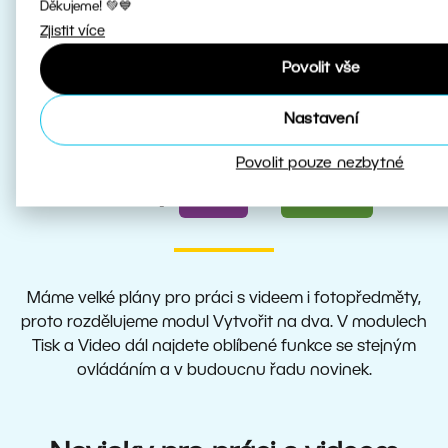
Stáhnout jarní novinky Zoner Studia
Děkujeme! 💚💙
Zjistit více
Povolit vše
Nastavení
Vytvořit
Z modulu
se stávají
Povolit pouze nezbytné
Tisk
Video
moduly
a
Máme velké plány pro práci s videem i fotopředměty,
proto rozdělujeme modul Vytvořit na dva. V modulech
Tisk a Video dál najdete oblíbené funkce se stejným
ovládáním a v budoucnu řadu novinek.