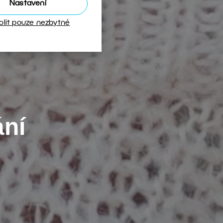
Nastavení
olit pouze nezbytné
ání