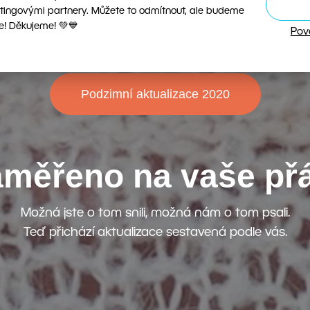
tingovými partnery. Můžete to odmítnout, ale budeme
e! Děkujeme! 💚💙
Pov
Podzimní aktualizace 2020
měřeno na vaše př
Možná jste o tom snili, možná nám o tom psali.
Teď přichází aktualizace sestavená podle vás.