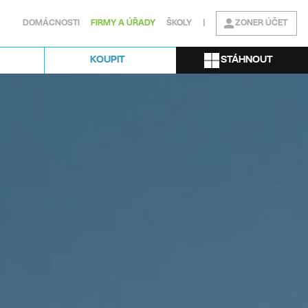
DOMÁCNOSTI
FIRMY A ÚŘADY
ŠKOLY
|
ZONER ÚČET
STÁHNOUT
KOUPIT