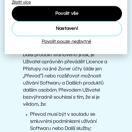
„uživatel“ či „licence“). Odpovídající
Zjistit více
výklad termínů vždy vyplývá
Povolit vše
z kontextu a nemá vliv na platnost
ustanovení Smlouvy. V případě
Nastavení
nejasností při provedení Úkonu se
může Uživatel obrátit na Zoner.
Povolit pouze nezbytné
Není-li pro konkrétní Software nebo
Další produkt stanoveno jinak, je
Uživatel oprávněn převádět Licence a
Přístupy na jiné Zoner účty (dále jen
„Převod“) nebo rozšiřovat možnosti
užívání Softwaru a Dalších produktů
dalším osobám. Převodem Uživatel
bezvýhradně souhlasí s tím, že si je
vědom, že:
Převod musí být v souladu se
smluvními podmínkami užívání
Softwaru nebo Další služby;