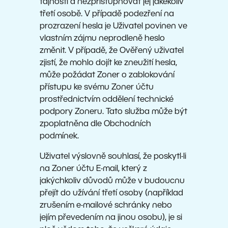
tajnosti a nezpřístupňovat jej jakékoliv
třetí osobě. V případě podezření na
prozrazení hesla je Uživatel povinen ve
vlastním zájmu neprodleně heslo
změnit. V případě, že Ověřený uživatel
zjistí, že mohlo dojít ke zneužití hesla,
může požádat Zoner o zablokování
přístupu ke svému Zoner účtu
prostřednictvím oddělení technické
podpory Zoneru. Tato služba může být
zpoplatněna dle Obchodních
podmínek.
Uživatel výslovně souhlasí, že poskytl-li
na Zoner účtu E-mail, který z
jakýchkoliv důvodů může v budoucnu
přejít do užívání třetí osoby (například
zrušením e-mailové schránky nebo
jejím převedením na jinou osobu), je si