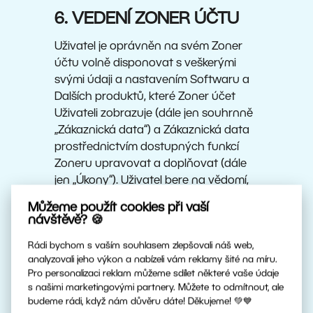
6. VEDENÍ ZONER ÚČTU
Uživatel je oprávněn na svém Zoner
účtu volně disponovat s veškerými
svými údaji a nastavením Softwaru a
Dalších produktů, které Zoner účet
Uživateli zobrazuje (dále jen souhrnně
„Zákaznická data“) a Zákaznická data
prostřednictvím dostupných funkcí
Zoneru upravovat a doplňovat (dále
jen „Úkony“). Uživatel bere na vědomí,
že některá Zákaznická data nelze
Můžeme použít cookies při vaší
změnit. Uživatel bere na vědomí, že
návštěvě? 🍪
terminologie použitá v Zákaznických
Rádi bychom s vaším souhlasem zlepšovali náš web,
datech nemusí být shodná s
analyzovali jeho výkon a nabízeli vám reklamy šité na míru.
terminologií používanou v Softwaru
Pro personalizaci reklam můžeme sdílet některé vaše údaje
nebo Dalších produktech nebo v
s našimi marketingovými partnery. Můžete to odmítnout, ale
dokumentaci k nim (např. označení
budeme rádi, když nám důvěru dáte! Děkujeme! 💚💙