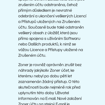
zrušením účtu odstraněna, čehož
přímým důsledkem je nevratné
odebrání a ukončení veškerých Licencí
a Přístupů uložených na Zrušeném
účtu. Současně bude také odstraněn
veškerý obsah z úložišť, která jsou
přímo spojena s užíváním Softwaru
nebo Dalších produktů, k nimž se
vážou Licence a Přístupy uložené na
Zrušeném účtu.
Zoner je rovněž oprávněn zrušit bez
náhrady jakýkoliv Zoner účet, ke
kterému nebyl po dobu pěti let
zaznamenán žádný přístup. O této
skutečnosti bude nejméně rok před
uplynutím této doby Uživatel
informován na E-mail. Nové založení
Zoner účtu na stejný E-mail je