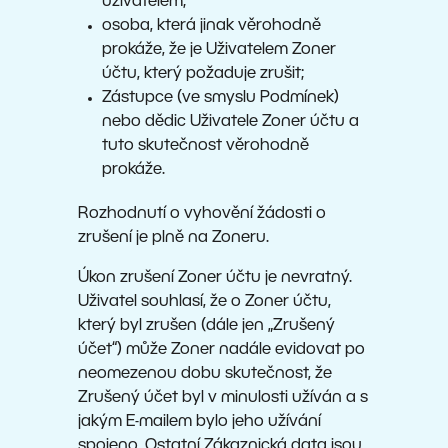
uživatelem;
osoba, která jinak věrohodně
prokáže, že je Uživatelem Zoner
účtu, který požaduje zrušit;
Zástupce (ve smyslu Podmínek)
nebo dědic Uživatele Zoner účtu a
tuto skutečnost věrohodně
prokáže.
Rozhodnutí o vyhovění žádosti o
zrušení je plně na Zoneru.
Úkon zrušení Zoner účtu je nevratný.
Uživatel souhlasí, že o Zoner účtu,
který byl zrušen (dále jen „Zrušený
účet“) může Zoner nadále evidovat po
neomezenou dobu skutečnost, že
Zrušený účet byl v minulosti užíván a s
jakým E-mailem bylo jeho užívání
spojeno. Ostatní Zákaznická data jsou