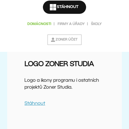
STÁHNOUT
Michal Prouza
+420 736 510 092
DOMÁCNOSTI
|
FIRMY A ÚŘADY
|
ŠKOLY
michal.prouza@zoner.cz
ZONER ÚČET
LOGO ZONER STUDIA
Logo a ikony programu i ostatních
projektů Zoner Studia.
Stáhnout