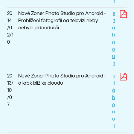
t
20
Nové Zoner Photo Studio pro Android -
s
14
Prohlížení fotografií na televizi nikdy
t
/0
nebylo jednodušší
á
2/1
h
0
n
o
u
t
20
Nové Zoner Photo Studio pro Android -
s
13/
o krok blíž ke cloudu
t
10
á
/0
h
7
n
o
u
t