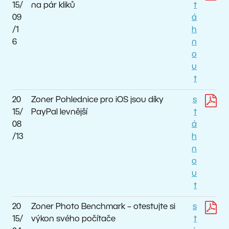
15/
na pár kliků
t
09
á
/1
h
6
n
o
u
t
20
Zoner Pohlednice pro iOS jsou díky
s
15/
PayPal levnější
t
08
á
/13
h
n
o
u
t
20
Zoner Photo Benchmark – otestujte si
s
15/
výkon svého počítače
t