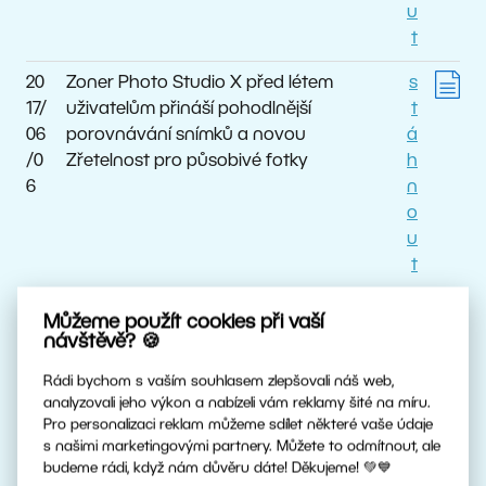
u
t
20
Zoner Photo Studio X před létem
s
17/
uživatelům přináší pohodlnější
t
06
porovnávání snímků a novou
á
/0
Zřetelnost pro působivé fotky
h
6
n
o
u
t
20
Zoner Photo Studio X získává další
s
Můžeme použít cookies při vaší
17/
přelomová vylepšení: vynikající
t
návštěvě? 🍪
03
automatické úpravy a intuitivní
á
Rádi bychom s vaším souhlasem zlepšovali náš web,
/21
štětcový filtr
h
analyzovali jeho výkon a nabízeli vám reklamy šité na míru.
n
Pro personalizaci reklam můžeme sdílet některé vaše údaje
o
s našimi marketingovými partnery. Můžete to odmítnout, ale
u
budeme rádi, když nám důvěru dáte! Děkujeme! 💚💙