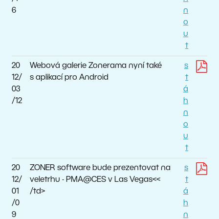
6
n
o
u
t
20
Webová galerie Zonerama nyní také
s
12/
s aplikací pro Android
t
03
á
/12
h
n
o
u
t
20
ZONER software bude prezentovat na
s
12/
veletrhu - PMA@CES v Las Vegas<<
t
01
/td>
á
/0
h
9
n