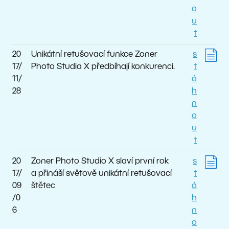
o
u
t
20
Unikátní retušovací funkce Zoner
s
17/
Photo Studia X předbíhají konkurenci.
t
11/
á
28
h
n
o
u
t
20
Zoner Photo Studio X slaví první rok
s
17/
a přináší světově unikátní retušovací
t
09
štětec
á
/0
h
6
n
o