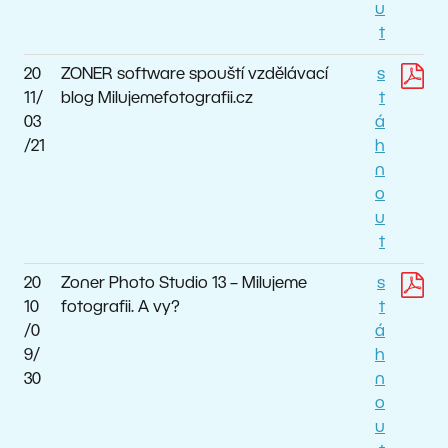
u
t
20
ZONER software spouští vzdělávací
s
11/
blog Milujemefotografii.cz
t
03
á
/21
h
n
o
u
t
20
Zoner Photo Studio 13 – Milujeme
s
10
fotografii. A vy?
t
/0
á
9/
h
30
n
o
u