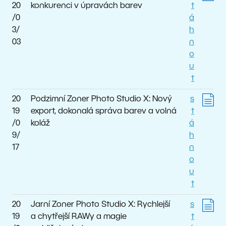
20
konkurenci v úpravách barev
t
/0
á
3/
h
03
n
o
u
t
20
Podzimní Zoner Photo Studio X: Nový
s
19
export, dokonalá správa barev a volná
t
/0
koláž
á
9/
h
17
n
o
u
t
20
Jarní Zoner Photo Studio X: Rychlejší
s
19
a chytřejší RAWy a magie
t