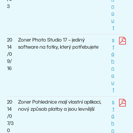
3
n
o
u
t
20
Zoner Photo Studio 17 – jediný
s
14
software na fotky, který potřebujete
t
/0
á
9/
h
16
n
o
u
t
20
Zoner Pohlednice mají vlastní aplikaci,
s
14
nový způsob platby a jsou levnější
t
/0
á
7/3
h
0
n