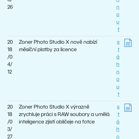
6/
h
26
n
o
u
t
20
Zoner Photo Studio X nově nabízí
s
18
měsíční platby za licence
t
/0
á
4/
h
12
n
o
u
t
20
Zoner Photo Studio X výrazně
s
18
zrychluje práci s RAW soubory a umělá
t
/0
inteligence zjistí obličeje na fotce
á
3/
h
27
n