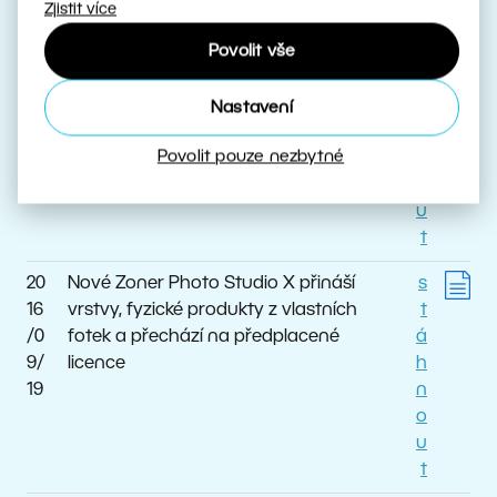
t
Zjistit více
Povolit vše
20
Zimní aktualizace Zoner Photo
s
16
Studia X přináší mnoho novinek necelé
t
/12
tři měsíce po vydání
á
Nastavení
/0
h
Povolit pouze nezbytné
5
n
o
u
t
20
Nové Zoner Photo Studio X přináší
s
16
vrstvy, fyzické produkty z vlastních
t
/0
fotek a přechází na předplacené
á
9/
licence
h
19
n
o
u
t