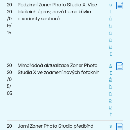
20
Podzimní Zoner Photo Studio X: Více
s
20
lokálních úprav, nová Luma křivka
t
/0
a varianty souborů
á
9/
h
15
n
o
u
t
20
Mimořádná aktualizace Zoner Photo
s
20
Studia X ve znamení nových fotoknih
t
/0
á
5/
h
05
n
o
u
t
20
Jarní Zoner Photo Studio předbíhá
s