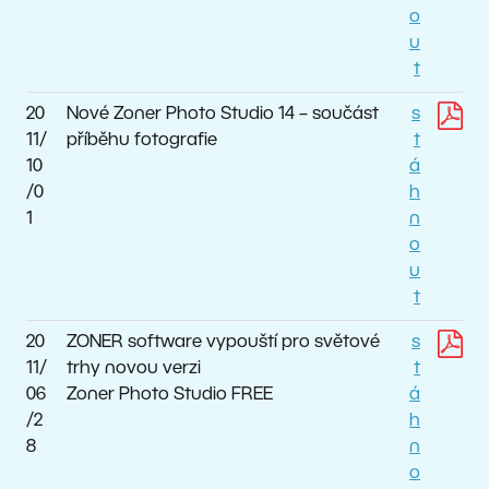
o
u
t
20
Nové Zoner Photo Studio 14 – součást
s
11/
příběhu fotografie
t
10
á
/0
h
1
n
o
u
t
20
ZONER software vypouští pro světové
s
11/
trhy novou verzi
t
06
Zoner Photo Studio FREE
á
/2
h
8
n
o