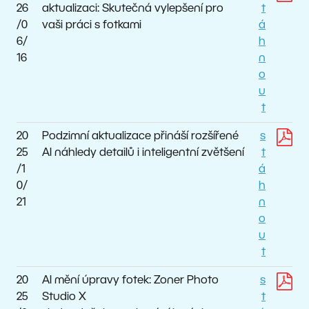
26
aktualizaci: Skutečná vylepšení pro
t
/0
vaši práci s fotkami
á
6/
h
16
n
o
u
t
20
Podzimní aktualizace přináší rozšířené
s
25
AI náhledy detailů i inteligentní zvětšení
t
/1
á
0/
h
21
n
o
u
t
20
AI mění úpravy fotek: Zoner Photo
s
25
Studio X
t