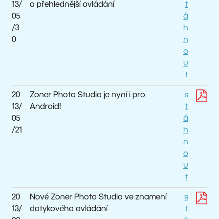
13/
a přehlednější ovládání
t
05
á
/3
h
0
n
o
u
t
20
Zoner Photo Studio je nyní i pro
s
13/
Android!
t
05
á
/21
h
n
o
u
t
20
Nové Zoner Photo Studio ve znamení
s
13/
dotykového ovládání
t