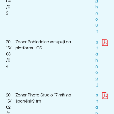
04
á
/0
h
2
n
o
u
t
20
Zoner Pohlednice vstupují na
s
15/
platformu iOS
t
03
á
/0
h
4
n
o
u
t
20
Zoner Photo Studio 17 míří na
s
15/
španělský trh
t
02
á
/0
h