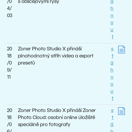
/0
s obličejovými rysy
á
4/
h
03
n
o
u
t
20
Zoner Photo Studio X přináší
s
18
plnohodnotný střih videa a export
t
/0
presetů
á
9/
h
11
n
o
u
t
20
Zoner Photo Studio X přináší Zoner
s
18
Photo Cloud: osobní online úložiště
t
/0
speciálně pro fotografy
á