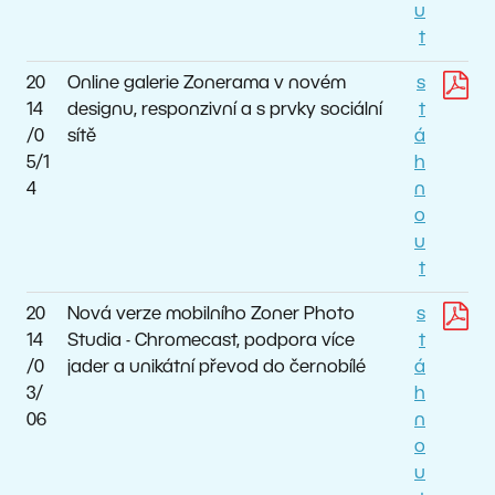
u
t
20
Online galerie Zonerama v novém
s
14
designu, responzivní a s prvky sociální
t
/0
sítě
á
5/1
h
4
n
o
u
t
20
Nová verze mobilního Zoner Photo
s
14
Studia - Chromecast, podpora více
t
/0
jader a unikátní převod do černobílé
á
3/
h
06
n
o
u