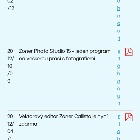
02
á
/12
h
n
o
u
t
20
Zoner Photo Studio 15 – jeden program
s
12/
na veškerou práci s fotografiemi
t
10
á
/0
h
9
n
o
u
t
20
Vektorový editor Zoner Callisto je nyní
s
12/
zdarma
t
04
á
/1
h