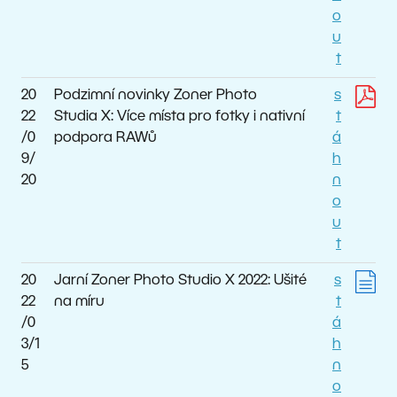
o
u
t
20
Podzimní novinky Zoner Photo
s
22
Studia X: Více místa pro fotky i nativní
t
/0
podpora RAWů
á
9/
h
20
n
o
u
t
20
Jarní Zoner Photo Studio X 2022: Ušité
s
22
na míru
t
/0
á
3/1
h
5
n
o