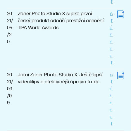
t
20
Zoner Photo Studio X si jako první
s
21/
český produkt odnáší prestižní ocenění
t
05
TIPA World Awards
á
/2
h
0
n
o
u
t
20
Jarní Zoner Photo Studio X: Ještě lepší
s
21/
videoklipy a efektivnější úprava fotek
t
03
á
/0
h
9
n
o
u
t