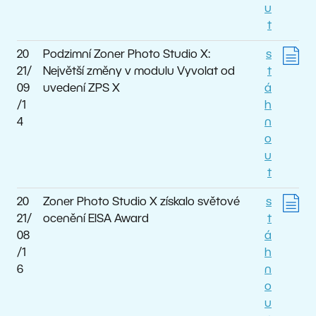
u
t
20
Podzimní Zoner Photo Studio X:
s
21/
Největší změny v modulu Vyvolat od
t
09
uvedení ZPS X
á
/1
h
4
n
o
u
t
20
Zoner Photo Studio X získalo světové
s
21/
ocenění EISA Award
t
08
á
/1
h
6
n
o
u