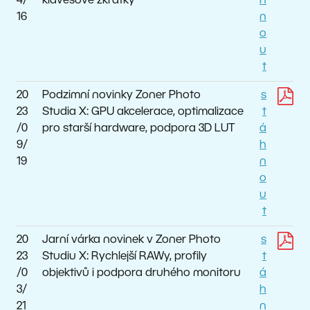
4/
klávesové zkratky
h
16
n
o
u
t
20
Podzimní novinky Zoner Photo
s
23
Studia X: GPU akcelerace, optimalizace
t
/0
pro starší hardware, podpora 3D LUT
á
9/
h
19
n
o
u
t
20
Jarní várka novinek v Zoner Photo
s
23
Studiu X: Rychlejší RAWy, profily
t
/0
objektivů i podpora druhého monitoru
á
3/
h
21
n