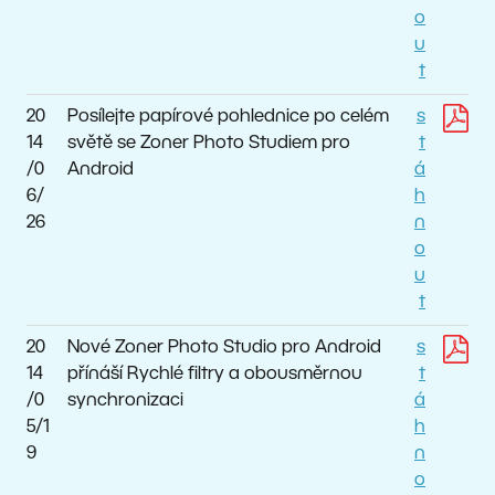
o
u
t
20
Posílejte papírové pohlednice po celém
s
14
světě se Zoner Photo Studiem pro
t
/0
Android
á
6/
h
26
n
o
u
t
20
Nové Zoner Photo Studio pro Android
s
14
přínáší Rychlé filtry a obousměrnou
t
/0
synchronizaci
á
5/1
h
9
n
o