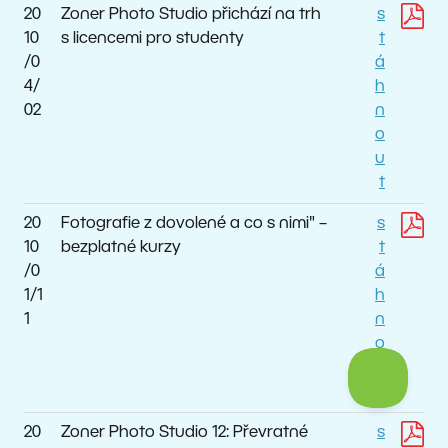
20
Zoner Photo Studio přichází na trh
s
10
s licencemi pro studenty
t
/0
á
4/
h
02
n
o
u
t
20
Fotografie z dovolené a co s nimi" –
s
10
bezplatné kurzy
t
/0
á
1/1
h
1
n
o
u
t
20
Zoner Photo Studio 12: Převratné
s