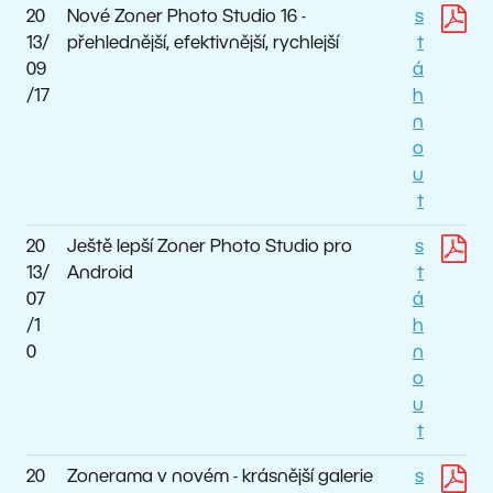
20
Nové Zoner Photo Studio 16 -
s
13/
přehlednější, efektivnější, rychlejší
t
09
á
/17
h
n
o
u
t
20
Ještě lepší Zoner Photo Studio pro
s
13/
Android
t
07
á
/1
h
0
n
o
u
t
20
Zonerama v novém - krásnější galerie
s