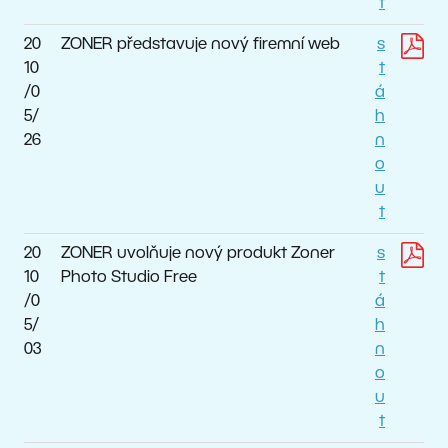
t
20
ZONER představuje nový firemní web
s
10
t
/0
á
5/
h
26
n
o
u
t
20
ZONER uvolňuje nový produkt Zoner
s
10
Photo Studio Free
t
/0
á
5/
h
03
n
o
u
t