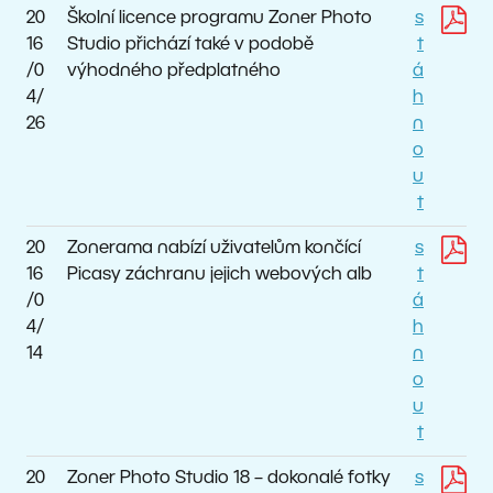
20
Školní licence programu Zoner Photo
s
16
Studio přichází také v podobě
t
/0
výhodného předplatného
á
4/
h
26
n
o
u
t
20
Zonerama nabízí uživatelům končící
s
16
Picasy záchranu jejich webových alb
t
/0
á
4/
h
14
n
o
u
t
20
Zoner Photo Studio 18 – dokonalé fotky
s