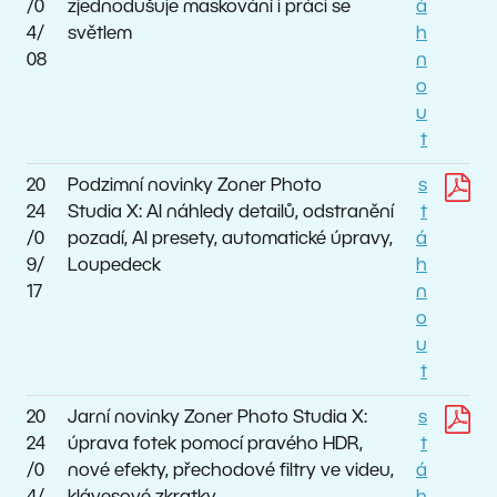
/0
zjednodušuje maskování i práci se
á
4/
světlem
h
08
n
o
u
t
20
Podzimní novinky Zoner Photo
s
24
Studia X: AI náhledy detailů, odstranění
t
/0
pozadí, AI presety, automatické úpravy,
á
9/
Loupedeck
h
17
n
o
u
t
20
Jarní novinky Zoner Photo Studia X:
s
24
úprava fotek pomocí pravého HDR,
t
/0
nové efekty, přechodové filtry ve videu,
á