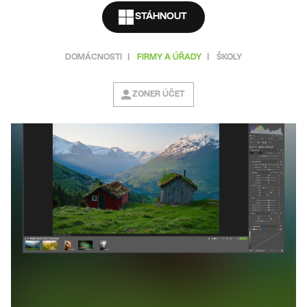
STÁHNOUT
DOMÁCNOSTI
|
FIRMY A ÚŘADY
|
ŠKOLY
ZONER ÚČET