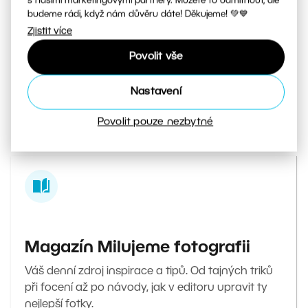
s našimi marketingovými partnery. Můžete to odmítnout, ale
Kde začít?
budeme rádi, když nám důvěru dáte! Děkujeme! 💚💙
Zjistit více
Pravidelně pro vás připravujeme nové
Povolit vše
návody, videa i hotové presety, abyste
mohli začít upravovat bez zbytečného
Nastavení
hledání.
Povolit pouze nezbytné
Magazín Milujeme fotografii
Váš denní zdroj inspirace a tipů. Od tajných triků
při focení až po návody, jak v editoru upravit ty
nejlepší fotky.