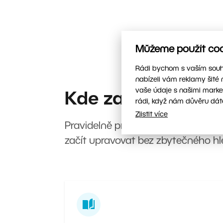
Můžeme použít cook
Rádi bychom s vaším souhl
nabízeli vám reklamy šité 
vaše údaje s našimi marke
Kde začít?
rádi, když nám důvěru dát
Zjistit více
Pravidelně pro vás připravujeme no
začít upravovat bez zbytečného hl