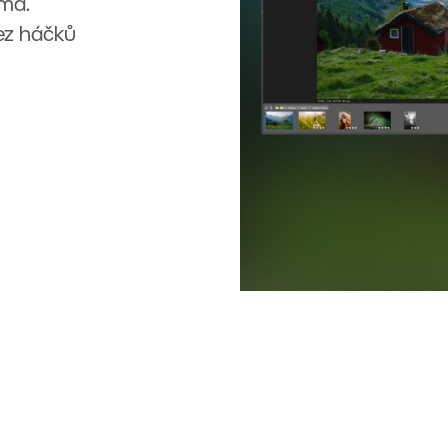
rma.
Bez háčků