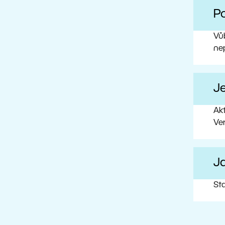
Po
Vůb
ne
J
Ak
Ve
Ja
Sta