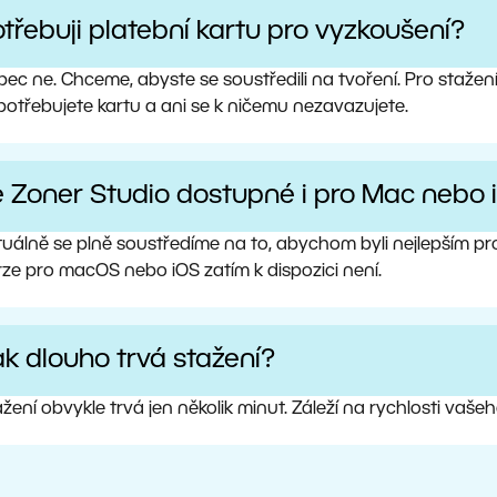
třebuji platební kartu pro vyzkoušení?
ec ne. Chceme, abyste se soustředili na tvoření. Pro stažen
potřebujete kartu a ani se k ničemu nezavazujete.
e Zoner Studio dostupné i pro Mac nebo 
tuálně se plně soustředíme na to, abychom byli nejlepším 
rze pro macOS nebo iOS zatím k dispozici není.
k dlouho trvá stažení?
žení obvykle trvá jen několik minut. Záleží na rychlosti vaše