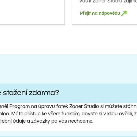
vás k Zoner Studiu zajímá
Přejít na nápovědu
e stažení zdarma?
sně! Program na úpravu fotek Zoner Studio si můžete stáhno
lno. Máte přístup ke všem funkcím, abyste si v klidu ověřili
atební údaje a závazky po vás nechceme.