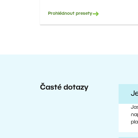
Prohlédnout presety
Časté dotazy
J
Ja
nap
pl