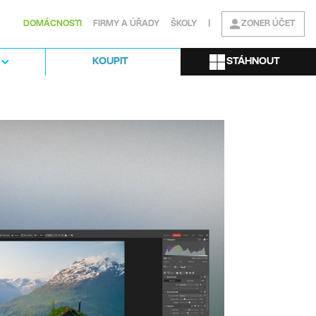
DOMÁCNOSTI
FIRMY A ÚŘADY
ŠKOLY
|
ZONER ÚČET
STÁHNOUT
KOUPIT