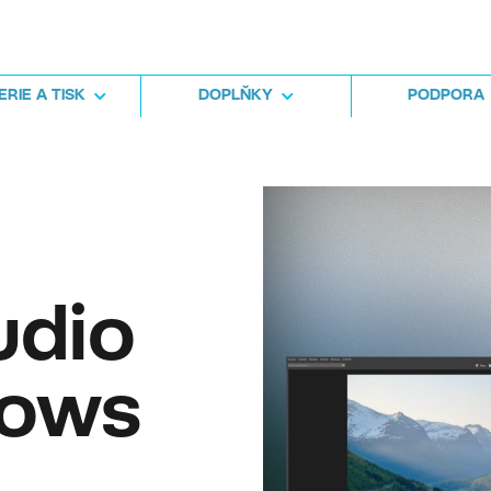
RIE A TISK
DOPLŇKY
PODPORA
udio
dows