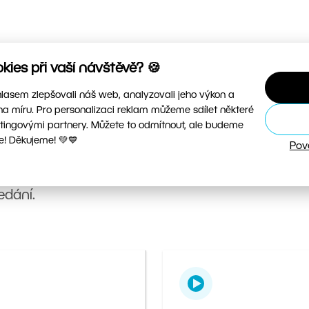
ies při vaší návštěvě? 🍪
asem zlepšovali náš web, analyzovali jeho výkon a
na míru. Pro personalizaci reklam můžeme sdílet některé
tingovými partnery. Můžete to odmítnout, ale budeme
e! Děkujeme! 💚💙
Pov
vé návody, videa i hotové presety, abyste mohli
edání.