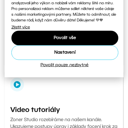
analyzovali jeho výkon a nabízeli vám reklamy šité na míru.
Pro personalizaci reklam můžeme sdílet některé vaše údaje
s našimi marketingovými partnery. Můžete to odmítnout, ale
Magazín Milujeme fotografii
budeme rádi, když nám důvěru dáte! Děkujeme! 💚💙
Zjistit více
Váš denní zdroj inspirace a tipů. Od tajných triků
při focení až po návody, jak v editoru upravit ty
Povolit vše
nejlepší fotky.
Nastavení
Přejít do magazínu
Povolit pouze nezbytné
Video tutoriály
Zoner Studio rozebíráme na našem kanále.
Ukazujeme postupy úprav i základy focení krok za