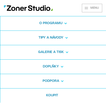
MENU
O PROGRAMU
Zoner Studio pro
TIPY A NÁVODY
Windows
GALERIE A TISK
Stáhněte si program na fotky zdarma. Zoner
DOPLŇKY
Studio je na 7 dní zdarma. Bez háčků a bez
zadávání karty.
PODPORA
Stáhnout zdarma
KOUPIT