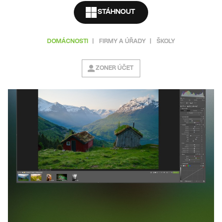
STÁHNOUT
DOMÁCNOSTI
|
FIRMY A ÚŘADY
|
ŠKOLY
ZONER ÚČET