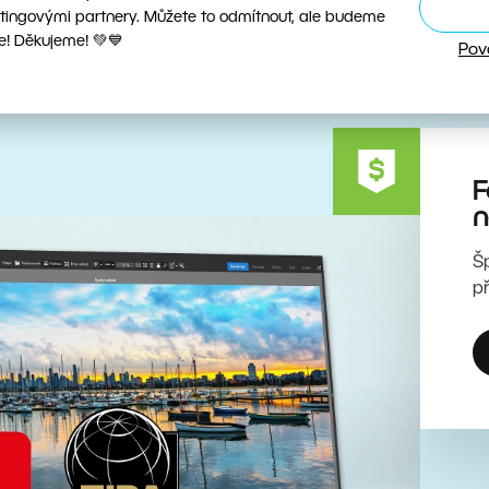
tingovými partnery. Můžete to odmítnout, ale budeme
e! Děkujeme! 💚💙
Pov
F
n
Š
p