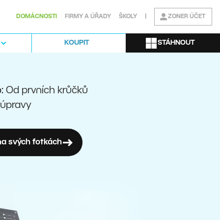
DOMÁCNOSTI
FIRMY A ÚŘADY
ŠKOLY
|
ZONER ÚČET
STÁHNOUT
KOUPIT
o:
Od prvních krůčků
 úpravy
a svých fotkách