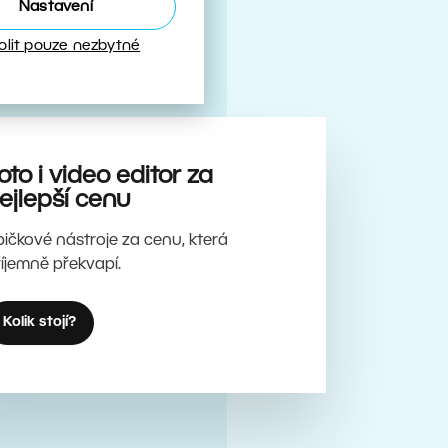
Nastavení
olit pouze nezbytné
oto i video editor za
ejlepší cenu
pičkové nástroje za cenu, která
říjemně překvapí.
Kolik stojí?