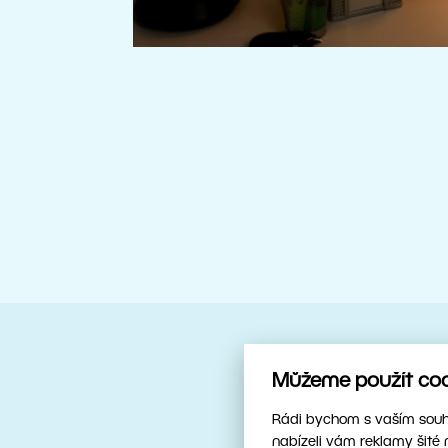
Můžeme použít cook
Spolehlivý parťák
Upravujte ry
Rádi bychom s vaším souhl
nabízeli vám reklamy šité 