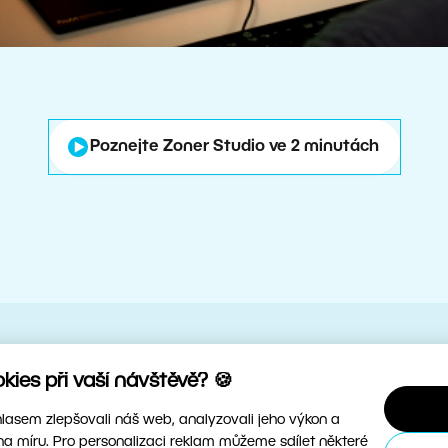
Poznejte Zoner Studio ve 2 minutách
ies při vaší návštěvě? 🍪
chle, intuitivně a s nejlepš
asem zlepšovali náš web, analyzovali jeho výkon a
na míru. Pro personalizaci reklam můžeme sdílet některé