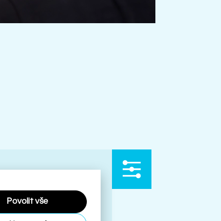
Povolit vše
ími