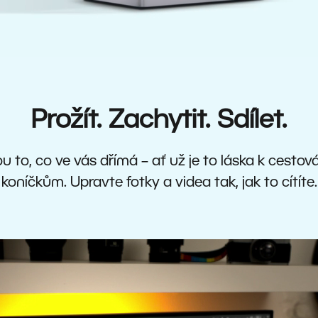
Prožít. Zachytit. Sdílet.
u to, co ve vás dřímá – ať už je to láska k cestov
koníčkům. Upravte fotky a videa tak, jak to cítíte.