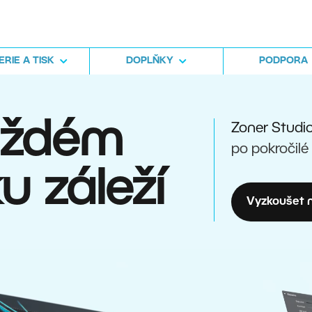
RIE A TISK
DOPLŇKY
PODPORA
aždém
Zoner Studi
po pokročilé
u záleží
Vyzkoušet n