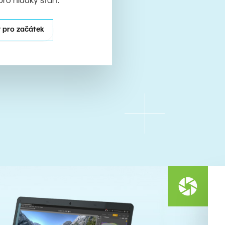
pro hladký start.
 pro začátek