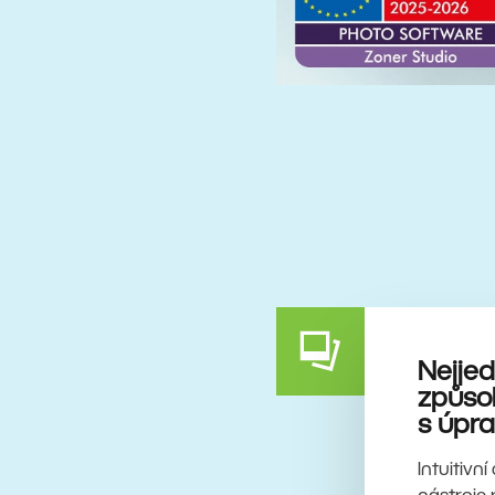
Nejje
způsob
s úpra
Intuitivn