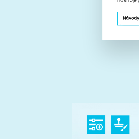
nástroje 
Návody