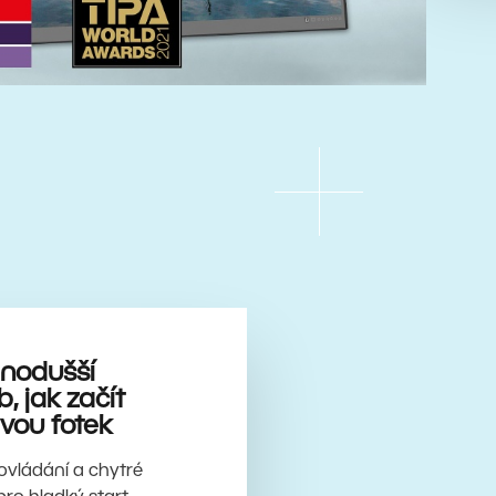
dnodušší
, jak začít
vou fotek
í ovládání a chytré