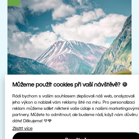
Můžeme použít cookies při vaší návštěvě? 🍪
Rádi bychom s vaším souhlasem zlepšovali náš web, analyzovali
jeho výkon a nabízeli vám reklamy šité na míru. Pro personalizaci
reklam můžeme sdílet některé vaše údaje s našimi marketingovými
Skutečné HDR
partnery. Můžete to odmítnout, ale budeme rádi, když nám důvěru
dáte! Děkujeme! 💚💙
Zjistit více
Upravujte HDR fotky v nejvyšší kvalitě.
Patříme mezi první fotoeditory na světě,