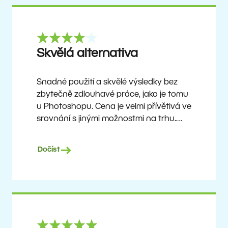
Skvělá alternativa
Snadné použití a skvělé výsledky bez
zbytečně zdlouhavé práce, jako je tomu
u Photoshopu. Cena je velmi přívětivá ve
srovnání s jinými možnostmi na trhu.
Není to úplně dokonalý software, ale
žádný takový neexistuje. Doporučuji ho
Dočíst
uživatelům, kteří chtějí dosáhnout
pěkných výsledků bez složitého učení,
ale zároveň ocení možnost objevovat
pokročilejší funkce, jakmile si na program
zvyknou.