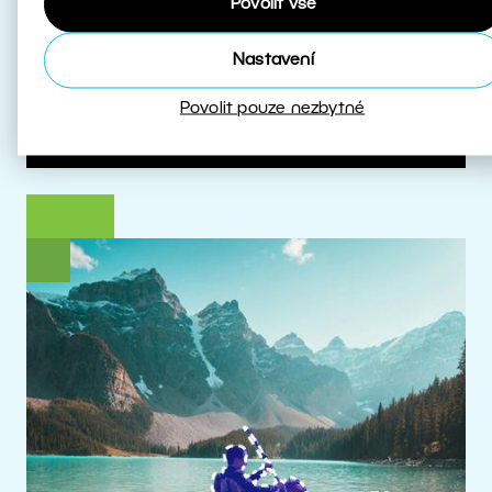
Povolit vše
které s HDR pracují.
Nastavení
Více o HDR
Povolit pouze nezbytné