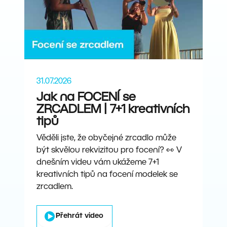
31.07.2026
Jak na FOCENÍ se
ZRCADLEM | 7+1 kreativních
tipů
Věděli jste, že obyčejné zrcadlo může
být skvělou rekvizitou pro focení? 👀 V
dnešním videu vám ukážeme 7+1
kreativních tipů na focení modelek se
zrcadlem.
Přehrát video