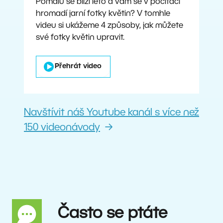
Pomalu se blíží léto a vám se v počítači
hromadí jarní fotky květin? V tomhle
videu si ukážeme 4 způsoby, jak můžete
své fotky květin upravit.
Přehrát video
Navštívit náš Youtube kanál s více než
150 videonávody
Často se ptáte