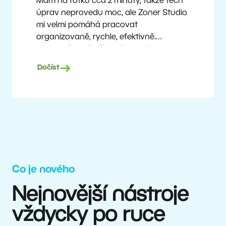
Mám na fotku cca 2 minuty, takže těch
úprav neprovedu moc, ale Zoner Studio
mi velmi pomáhá pracovat
organizovaně, rychle, efektivně.
A vlastně mi i šetří peníze. Fotím
prakticky dnes už průměrnou technikou,
Dočíst
a přesto mohu nabízet dobré výstupy
špičkovým týmům.
Milan Kubín
Co je nového
Nejnovější nástroje
vždycky po ruce