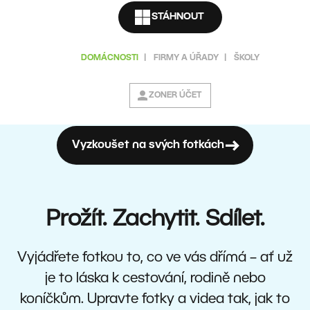
STÁHNOUT
DOMÁCNOSTI
|
FIRMY A ÚŘADY
|
ŠKOLY
ZONER ÚČET
Vyzkoušet na svých fotkách
Prožít. Zachytit. Sdílet.
Vyjádřete fotkou to, co ve vás dřímá – ať už
je to láska k cestování, rodině nebo
koníčkům. Upravte fotky a videa tak, jak to