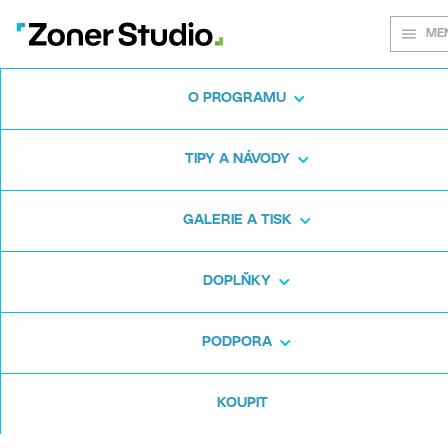
ME
O PROGRAMU
Na každém
TIPY A NÁVODY
snímku záleží
GALERIE A TISK
DOPLŇKY
Zoner Studio:
Od prvních krůčků po
pokročilé úpravy
PODPORA
KOUPIT