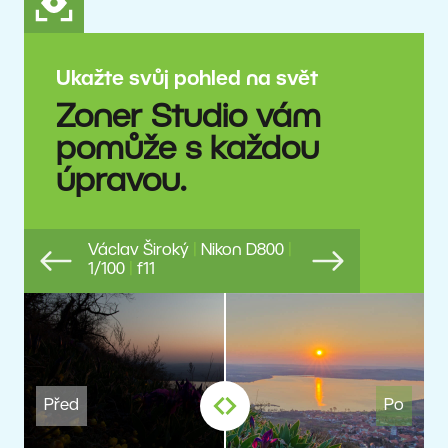
Ukažte svůj pohled na svět
Zoner Studio vám
pomůže s každou
úpravou.
Václav Široký
|
Nikon D800
|
1/100
|
f11
Previous
Next