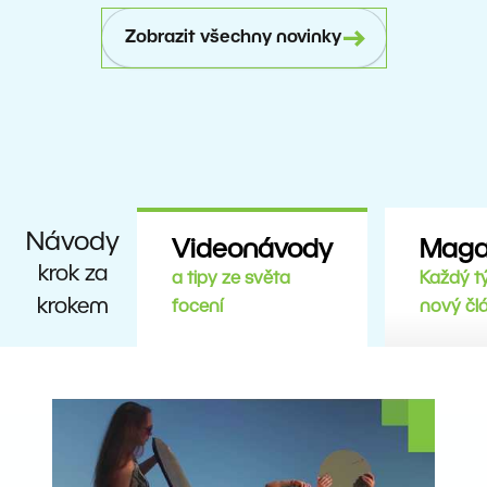
Zobrazit všechny novinky
Návody
Videonávody
Maga
krok za
a tipy ze světa
Každý t
krokem
focení
nový čl