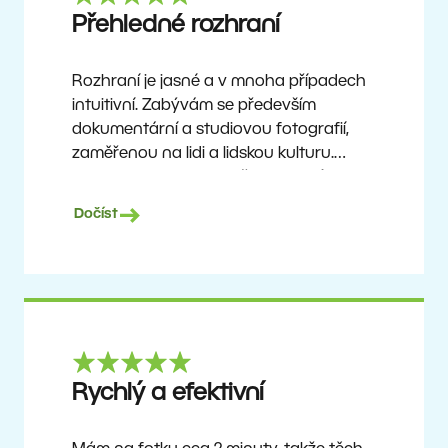
Ron
Přehledné rozhraní
Rozhraní je jasné a v mnoha případech
intuitivní. Zabývám se především
dokumentární a studiovou fotografií,
zaměřenou na lidi a lidskou kulturu.
Zoner Studio je cenově dostupný
program, který se neustále aktualizuje
Dočíst
a vylepšuje. Už asi 6 let je mým hlavním
nástrojem pro úpravu fotografií.
Ulf Söderberg
Rychlý a efektivní