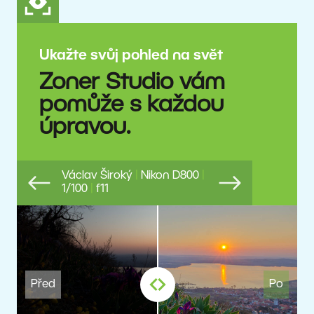
Ukažte svůj pohled na svět
Zoner Studio vám
pomůže s každou
úpravou.
Václav Široký
|
Nikon D800
|
1/100
|
f11
Previous
Next