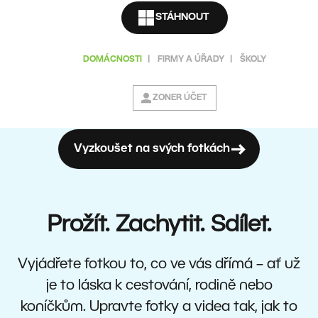
STÁHNOUT
DOMÁCNOSTI
|
FIRMY A ÚŘADY
|
ŠKOLY
ZONER ÚČET
Vyzkoušet na svých fotkách
Prožít. Zachytit. Sdílet.
Vyjádřete fotkou to, co ve vás dřímá – ať už
je to láska k cestování, rodině nebo
koníčkům. Upravte fotky a videa tak, jak to