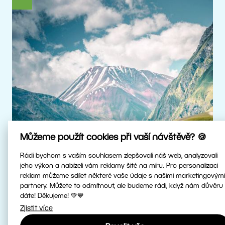
Můžeme použít cookies při vaší návštěvě? 🍪
Rádi bychom s vaším souhlasem zlepšovali náš web, analyzovali
jeho výkon a nabízeli vám reklamy šité na míru. Pro personalizaci
reklam můžeme sdílet některé vaše údaje s našimi marketingovými
Skutečné HDR
partnery. Můžete to odmítnout, ale budeme rádi, když nám důvěru
dáte! Děkujeme! 💚💙
Zjistit více
Upravujte HDR fotky v nejvyšší kvalitě.
Patříme mezi první fotoeditory na světě,