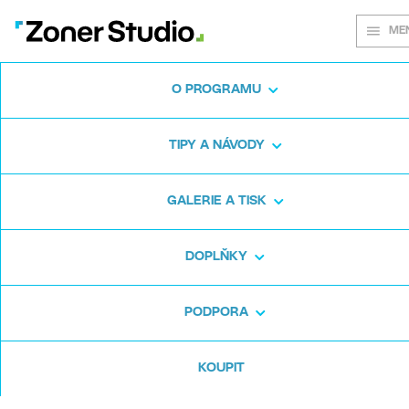
ME
O PROGRAMU
Na každém
TIPY A NÁVODY
snímku záleží
GALERIE A TISK
DOPLŇKY
Zoner Studio:
Od prvních krůčků po
pokročilé úpravy
PODPORA
KOUPIT