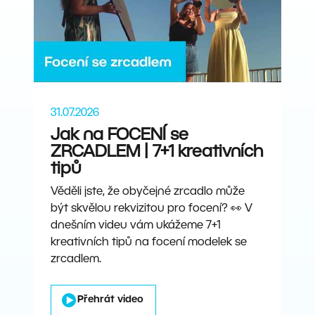
31.07.2026
Jak na FOCENÍ se
ZRCADLEM | 7+1 kreativních
tipů
Věděli jste, že obyčejné zrcadlo může
být skvělou rekvizitou pro focení? 👀 V
dnešním videu vám ukážeme 7+1
kreativních tipů na focení modelek se
zrcadlem.
Přehrát video