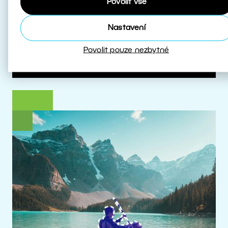
Povolit vše
které s HDR pracují.
Nastavení
Více o HDR
Povolit pouze nezbytné