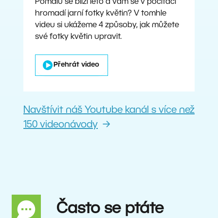
Pomalu se blíží léto a vám se v počítači
hromadí jarní fotky květin? V tomhle
videu si ukážeme 4 způsoby, jak můžete
své fotky květin upravit.
Přehrát video
Navštívit náš Youtube kanál s více než
150 videonávody
Často se ptáte