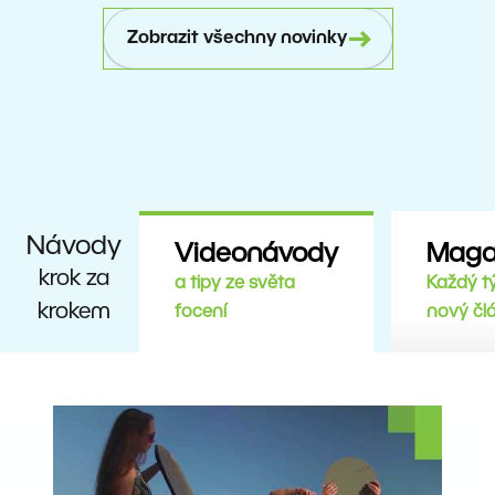
Zobrazit všechny novinky
Návody
Videonávody
Maga
krok za
a tipy ze světa
Každý t
krokem
focení
nový čl