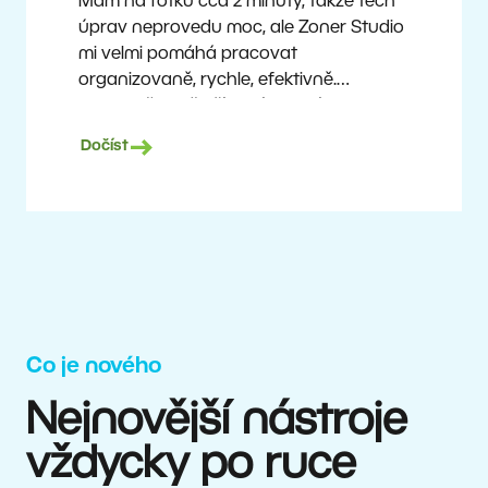
Mám na fotku cca 2 minuty, takže těch
úprav neprovedu moc, ale Zoner Studio
mi velmi pomáhá pracovat
organizovaně, rychle, efektivně.
A vlastně mi i šetří peníze. Fotím
prakticky dnes už průměrnou technikou,
Dočíst
a přesto mohu nabízet dobré výstupy
špičkovým týmům.
Milan Kubín
Co je nového
Nejnovější nástroje
vždycky po ruce