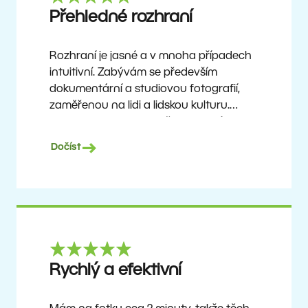
Ron
Přehledné rozhraní
Rozhraní je jasné a v mnoha případech
intuitivní. Zabývám se především
dokumentární a studiovou fotografií,
zaměřenou na lidi a lidskou kulturu.
Zoner Studio je cenově dostupný
program, který se neustále aktualizuje
Dočíst
a vylepšuje. Už asi 6 let je mým hlavním
nástrojem pro úpravu fotografií.
Ulf Söderberg
Rychlý a efektivní