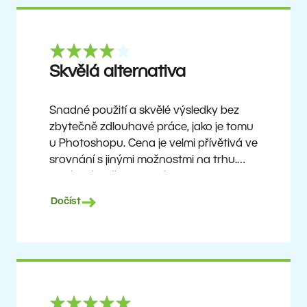
Skvělá alternativa
Snadné použití a skvělé výsledky bez
zbytečně zdlouhavé práce, jako je tomu
u Photoshopu. Cena je velmi přívětivá ve
srovnání s jinými možnostmi na trhu.
Není to úplně dokonalý software, ale
žádný takový neexistuje. Doporučuji ho
Dočíst
uživatelům, kteří chtějí dosáhnout
pěkných výsledků bez složitého učení,
ale zároveň ocení možnost objevovat
pokročilejší funkce, jakmile si na program
zvyknou.