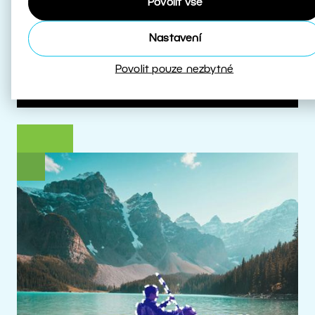
Povolit vše
které s HDR pracují.
Nastavení
Více o HDR
Povolit pouze nezbytné