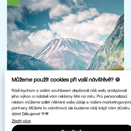
Můžeme použít cookies při vaší návštěvě? 🍪
Rádi bychom s vaším souhlasem zlepšovali náš web, analyzovali
jeho výkon a nabízeli vám reklamy šité na míru. Pro personalizaci
reklam můžeme sdílet některé vaše údaje s našimi marketingovými
Skutečné HDR
partnery. Můžete to odmítnout, ale budeme rádi, když nám důvěru
dáte! Děkujeme! 💚💙
Zjistit více
Upravujte HDR fotky v nejvyšší kvalitě.
Patříme mezi první fotoeditory na světě,