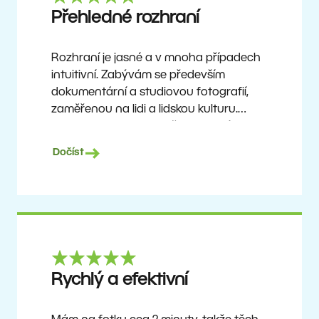
Ron
Přehledné rozhraní
Rozhraní je jasné a v mnoha případech
intuitivní. Zabývám se především
dokumentární a studiovou fotografií,
zaměřenou na lidi a lidskou kulturu.
Zoner Studio je cenově dostupný
program, který se neustále aktualizuje
Dočíst
a vylepšuje. Už asi 6 let je mým hlavním
nástrojem pro úpravu fotografií.
Ulf Söderberg
Rychlý a efektivní