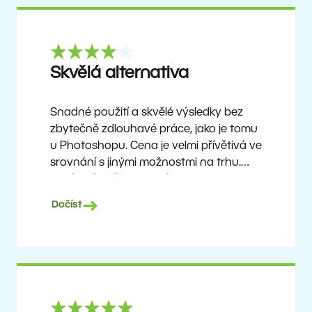
Skvělá alternativa
Snadné použití a skvělé výsledky bez
zbytečně zdlouhavé práce, jako je tomu
u Photoshopu. Cena je velmi přívětivá ve
srovnání s jinými možnostmi na trhu.
Není to úplně dokonalý software, ale
žádný takový neexistuje. Doporučuji ho
Dočíst
uživatelům, kteří chtějí dosáhnout
pěkných výsledků bez složitého učení,
ale zároveň ocení možnost objevovat
pokročilejší funkce, jakmile si na program
zvyknou.