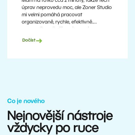
Mám na fotku cca 2 minuty, takže těch
úprav neprovedu moc, ale Zoner Studio
mi velmi pomáhá pracovat
organizovaně, rychle, efektivně.
A vlastně mi i šetří peníze. Fotím
prakticky dnes už průměrnou technikou,
Dočíst
a přesto mohu nabízet dobré výstupy
špičkovým týmům.
Milan Kubín
Co je nového
Nejnovější nástroje
vždycky po ruce