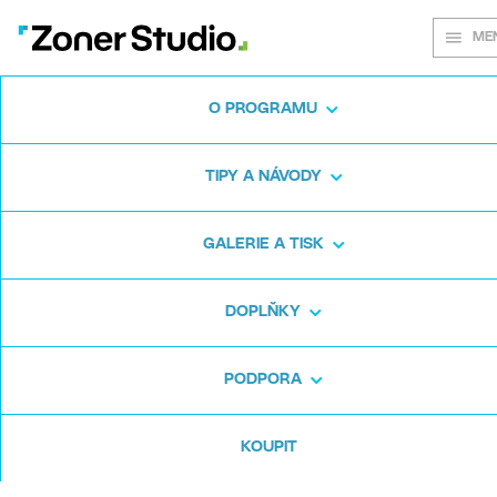
ME
O PROGRAMU
Na každém
TIPY A NÁVODY
snímku záleží
GALERIE A TISK
DOPLŇKY
Zoner Studio:
Od prvních krůčků po
pokročilé úpravy
PODPORA
KOUPIT