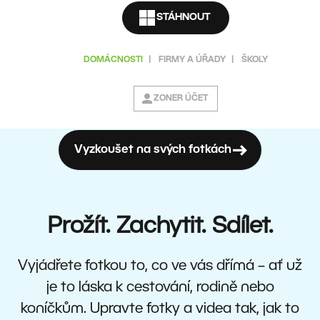
STÁHNOUT
DOMÁCNOSTI
|
FIRMY A ÚŘADY
|
ŠKOLY
ZONER ÚČET
Vyzkoušet na svých fotkách
Prožít. Zachytit. Sdílet.
Vyjádřete fotkou to, co ve vás dřímá – ať už
je to láska k cestování, rodině nebo
koníčkům. Upravte fotky a videa tak, jak to