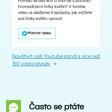
Pomalu se blíží léto a vám se v počítači
hromadí jarní fotky květin? V tomhle
videu si ukážeme 4 způsoby, jak můžete
své fotky květin upravit.
Přehrát video
Navštívit náš Youtube kanál s více než
150 videonávody
Často se ptáte