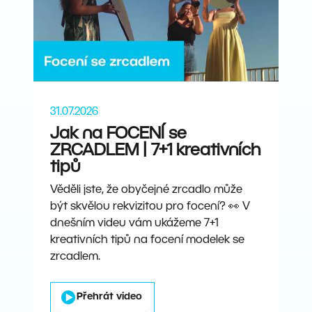
31.07.2026
Jak na FOCENÍ se
ZRCADLEM | 7+1 kreativních
tipů
Věděli jste, že obyčejné zrcadlo může
být skvělou rekvizitou pro focení? 👀 V
dnešním videu vám ukážeme 7+1
kreativních tipů na focení modelek se
zrcadlem.
Přehrát video