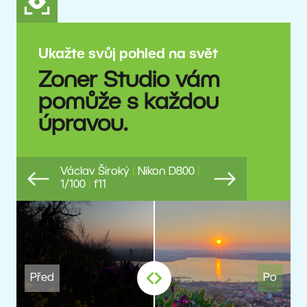
Ukažte svůj pohled na svět
Zoner Studio vám
pomůže s každou
úpravou.
Václav Široký
|
Nikon D800
|
1/100
|
f11
Previous
Next