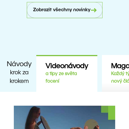
Zobrazit všechny novinky
Návody
Videonávody
Maga
krok za
a tipy ze světa
Každý t
krokem
focení
nový čl