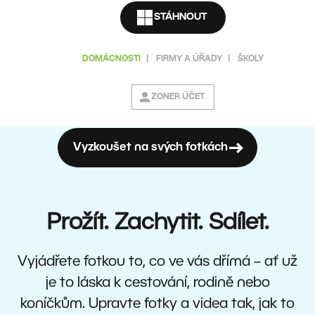
STÁHNOUT
DOMÁCNOSTI
|
FIRMY A ÚŘADY
|
ŠKOLY
ZONER ÚČET
Vyzkoušet na svých fotkách
Prožít. Zachytit. Sdílet.
Vyjádřete fotkou to, co ve vás dřímá – ať už
je to láska k cestování, rodině nebo
koníčkům. Upravte fotky a videa tak, jak to