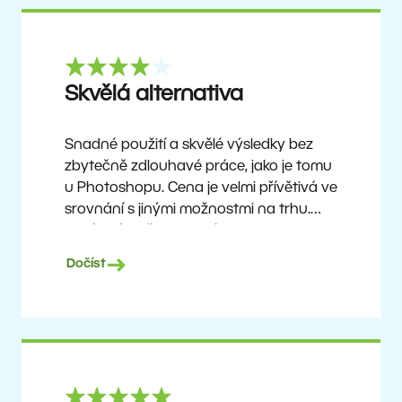
Skvělá alternativa
Snadné použití a skvělé výsledky bez
zbytečně zdlouhavé práce, jako je tomu
u Photoshopu. Cena je velmi přívětivá ve
srovnání s jinými možnostmi na trhu.
Není to úplně dokonalý software, ale
žádný takový neexistuje. Doporučuji ho
Dočíst
uživatelům, kteří chtějí dosáhnout
pěkných výsledků bez složitého učení,
ale zároveň ocení možnost objevovat
pokročilejší funkce, jakmile si na program
zvyknou.