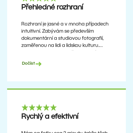
Ron
Přehledné rozhraní
Rozhraní je jasné a v mnoha případech
intuitivní. Zabývám se především
dokumentární a studiovou fotografií,
zaměřenou na lidi a lidskou kulturu.
Zoner Studio je cenově dostupný
program, který se neustále aktualizuje
Dočíst
a vylepšuje. Už asi 6 let je mým hlavním
nástrojem pro úpravu fotografií.
Ulf Söderberg
Rychlý a efektivní