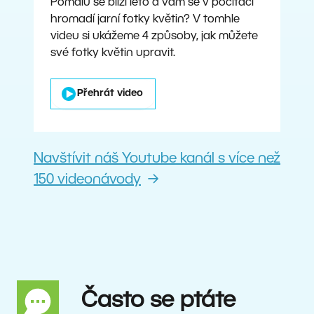
Pomalu se blíží léto a vám se v počítači
hromadí jarní fotky květin? V tomhle
videu si ukážeme 4 způsoby, jak můžete
své fotky květin upravit.
Přehrát video
Navštívit náš Youtube kanál s více než
150 videonávody
Často se ptáte