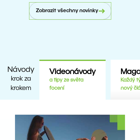
Zobrazit všechny novinky
Návody
Videonávody
Maga
krok za
a tipy ze světa
Každý t
krokem
focení
nový čl