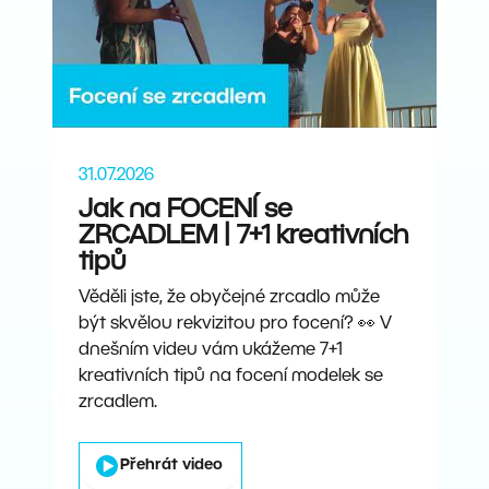
31.07.2026
Jak na FOCENÍ se
ZRCADLEM | 7+1 kreativních
tipů
Věděli jste, že obyčejné zrcadlo může
být skvělou rekvizitou pro focení? 👀 V
dnešním videu vám ukážeme 7+1
kreativních tipů na focení modelek se
zrcadlem.
Přehrát video