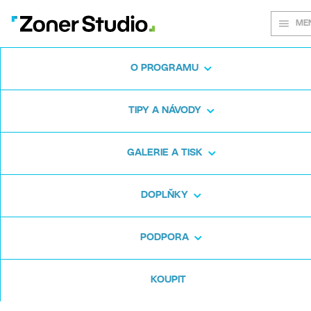
ME
O PROGRAMU
Na každém
TIPY A NÁVODY
snímku záleží
GALERIE A TISK
DOPLŇKY
Zoner Studio:
Od prvních krůčků po
pokročilé úpravy
PODPORA
KOUPIT