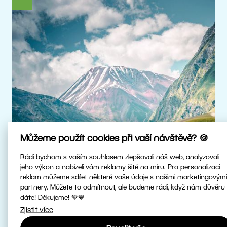
Můžeme použít cookies při vaší návštěvě? 🍪
Rádi bychom s vaším souhlasem zlepšovali náš web, analyzovali
jeho výkon a nabízeli vám reklamy šité na míru. Pro personalizaci
reklam můžeme sdílet některé vaše údaje s našimi marketingovými
Skutečné HDR
partnery. Můžete to odmítnout, ale budeme rádi, když nám důvěru
dáte! Děkujeme! 💚💙
Zjistit více
Upravujte HDR fotky v nejvyšší kvalitě.
Patříme mezi první fotoeditory na světě,