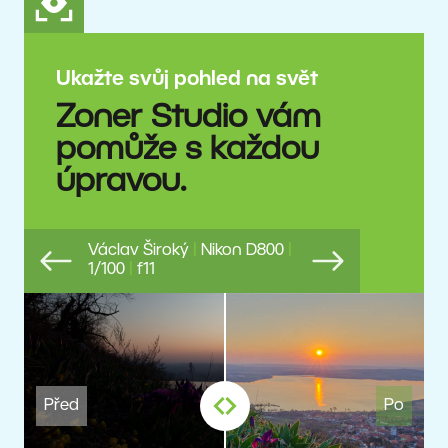
Ukažte svůj pohled na svět
Zoner Studio vám
pomůže s každou
úpravou.
Václav Široký
|
Nikon D800
|
1/100
|
f11
Previous
Next